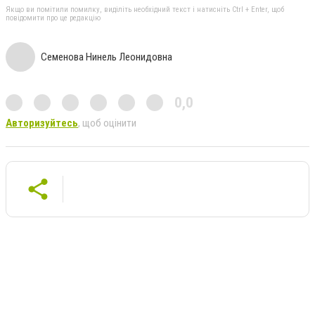
Якщо ви помітили помилку, виділіть необхідний текст і натисніть Ctrl + Enter, щоб
повідомити про це редакцію
Семенова Нинель Леонидовна
0,0
Авторизуйтесь
, щоб оцінити