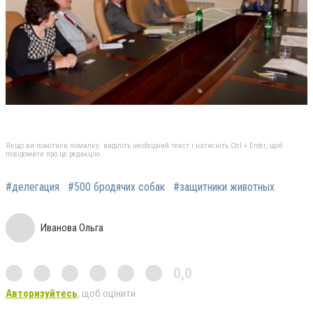
Якщо ви помітили помилку, виділіть необхідний текст і натисніть Ctrl + Enter, щоб
повідомити про це редакцію
#делегация
#500 бродячих собак
#защитники животных
Иванова Ольга
0,0
Авторизуйтесь
, щоб оцінити