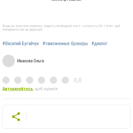
Якщо ви помітили помилку, виділіть необхідний текст і натисніть Ctrl + Enter, щоб
повідомити про це редакцію
#Василий Бугайчук
#таможенные брокеры
#диалог
Иванова Ольга
0,0
Авторизуйтесь
, щоб оцінити