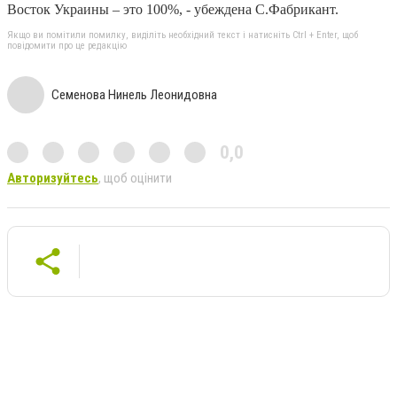
Восток Украины – это 100%, - убеждена С.Фабрикант.
Якщо ви помітили помилку, виділіть необхідний текст і натисніть Ctrl + Enter, щоб
повідомити про це редакцію
Семенова Нинель Леонидовна
0,0
Авторизуйтесь
, щоб оцінити