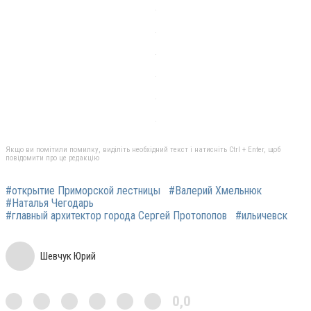
Якщо ви помітили помилку, виділіть необхідний текст і натисніть Ctrl + Enter, щоб
повідомити про це редакцію
#открытие Приморской лестницы
#Валерий Хмельнюк
#Наталья Чегодарь
#главный архитектор города Сергей Протопопов
#ильичевск
Шевчук Юрий
0,0