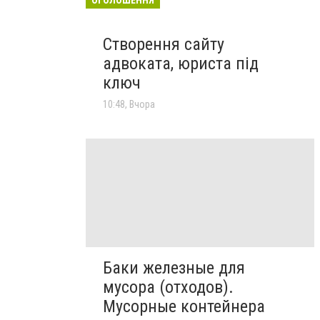
Створення сайту
адвоката, юриста під
ключ
10:48, Вчора
Баки железные для
мусора (отходов).
Мусорные контейнера