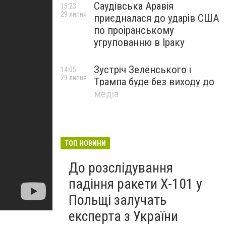
Саудівська Аравія
15:23
29 липня
приєдналася до ударів США
по проіранському
угрупованню в Іраку
Зустріч Зеленського і
14:05
29 липня
Трампа буде без виходу до
медіа
ТОП НОВИНИ
До розслідування
падіння ракети Х-101 у
Польщі залучать
експерта з України