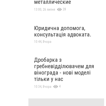
металлические
28
13:00, 26 липня
Юридична допомога,
консультація адвоката.
10:44, Вчора
Дробарка з
гребневідділювачем для
вінограда - нові моделі
тільки у нас
4
10:34, Вчора