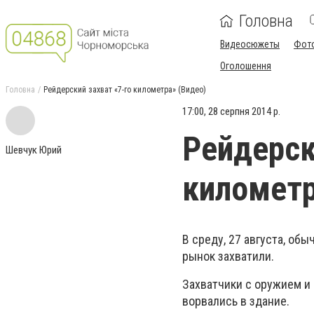
Головна
Видеосюжеты
Фот
Оголошення
Головна
Рейдерский захват «7-го километра» (Видео)
17:00, 28 серпня 2014 р.
Рейдерск
Шевчук Юрий
километр
В среду, 27 августа, об
рынок захватили.
Захватчики с оружием и 
ворвались в здание.