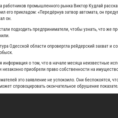
 работников промышленного рынка Виктор Кудлай расска
ил его прикладом: «Передёрнув затвор автомата, он преду
ал он.
тали подходить предприниматели, чтобы узнать, что же пр
чили.
тура Одесской области опровергла рейдерский захват и со
обыск.
ся информация о том, что в начале месяца неизвестные ис
 незаконно приобрели право собственности на имущество
мателей это заявление не успокоило. Они беспокоятся, чт
ожет спровоцировать окончательное обрушение показате