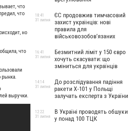
зывает, что
предил, что
ЄС продовжив тимчасовий
18:41
31 липня
захист українців: нові
правила для
оисходит, но
військовозобов’язаних
общила, что
Безмитний ліміт у 150 євро
16:41
31 липня
хочуть скасувати: що
зміниться для українців
пользовали
 рынка.
До розслідування падіння
14:14
31 липня
ракети Х-101 у Польщі
о
залучать експерта з України
лей выручки.
В Україні проводять обшуки
12:22
31 липня
у понад 100 ТЦК