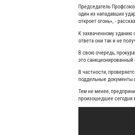
Председатель Профсоюза
один из нападавших удар
откроет огонь», - рассказ
К захваченному зданию с
ответа они так и не полу
В свою очередь, прокура
это санкционированный 
В частности, проверяет
поддельные документы и
Тем не менее, предприни
произошедшее сегодня м