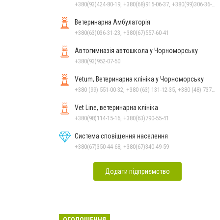
+380(93)424-80-19, +380(68)915-06-37, +380(99)306-36-14
Ветеринарна Амбулаторія
+380(63)036-31-23, +380(67)557-60-41
Автогимназія автошкола у Чорноморську
+380(93)952-07-50
Vetum, Ветеринарна клініка у Чорноморську
+380 (99) 551-00-32, +380 (63) 131-12-35, +380 (48) 737-69-48, +380 (66) 784-33-31
Vet Line, ветеринарна клініка
+380(98)114-15-16, +380(63)790-55-41
Система сповіщення населення
+380(67)350-44-68, +380(67)340-49-59
Додати підприємство
ОГОЛОШЕННЯ