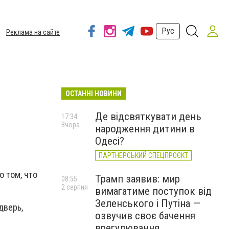
Рус
Реклама на сайте
ОСТАННІ НОВИНИ
Де відсвяткувати день
17:34
Вчора
народження дитини в
Одесі?
ПАРТНЕРСЬКИЙ СПЕЦПРОЄКТ
о том, что
Трамп заявив: мир
08:55
2 серпня
вимагатиме поступок від
Зеленського і Путіна —
дверь,
озвучив своє бачення
врегулювання