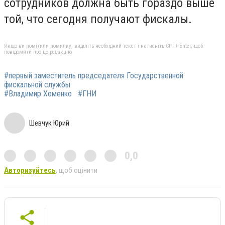
сотрудников должна быть гораздо выше
той, что сегодня получают фискалы.
Якщо ви помітили помилку, виділіть необхідний текст і натисніть Ctrl + Enter, щоб
повідомити про це редакцію
#первый заместитель председателя Государственной
фискальной службы
#Владимир Хоменко
#ГНИ
Шевчук Юрий
0,0
Авторизуйтесь
, щоб оцінити