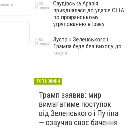
Саудівська Аравія
15:23
 оцінити
29 липня
приєдналася до ударів США
по проіранському
угрупованню в Іраку
Зустріч Зеленського і
14:05
29 липня
Трампа буде без виходу до
медіа
ТОП НОВИНИ
Трамп заявив: мир
вимагатиме поступок
від Зеленського і Путіна
— озвучив своє бачення