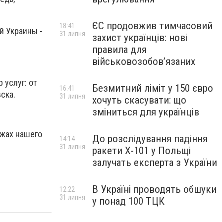
ЄС продовжив тимчасовий
18:41
й Украины -
31 липня
захист українців: нові
правила для
військовозобов’язаних
 услуг: от
Безмитний ліміт у 150 євро
16:41
ска.
31 липня
хочуть скасувати: що
зміниться для українців
яжах нашего
До розслідування падіння
14:14
31 липня
ракети Х-101 у Польщі
залучать експерта з України
В Україні проводять обшуки
12:22
31 липня
у понад 100 ТЦК