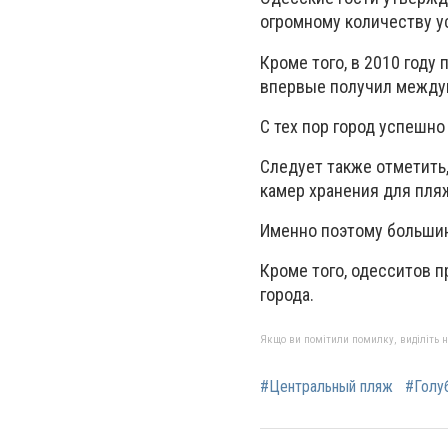
огромному количеству у
Кроме того, в 2010 году
впервые получил междун
С тех пор город успешн
Следует также отметить
камер хранения для пляж
Именно поэтому большин
Кроме того, одесситов 
города.
Якщо ви помітили помилку, виділіть нео
#Центральный пляж
#Голу