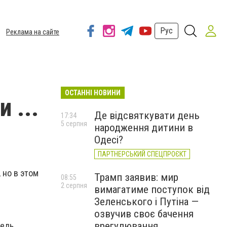
Рус
Реклама на сайте
ОСТАННІ НОВИНИ
 ...
Де відсвяткувати день
17:34
5 серпня
народження дитини в
Одесі?
ПАРТНЕРСЬКИЙ СПЕЦПРОЄКТ
 но в этом
Трамп заявив: мир
08:55
2 серпня
вимагатиме поступок від
Зеленського і Путіна —
озвучив своє бачення
врегулювання
едь,