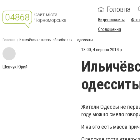
Головна
Видеосюжеты
Фот
Оголошення
Головна
Ильичёвские пляжи облюбовали ... одесситы
18:00, 4 серпня 2014 р.
Ильичёвс
Шевчук Юрий
одессит
Жители Одессы не первый
году можно смело говори
И на это есть масса прич
Одесские гости утвержда