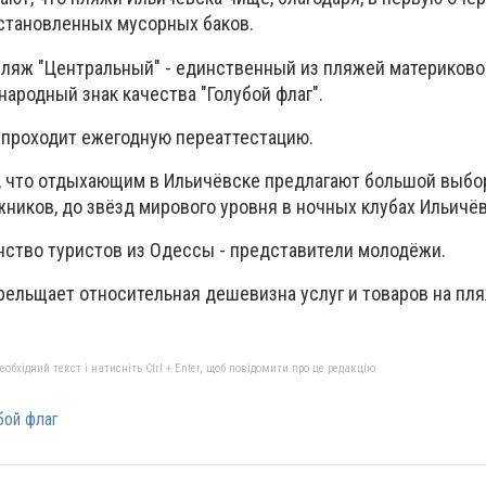
становленных мусорных баков.
 пляж "Центральный" - единственный из пляжей материково
ародный знак качества "Голубой флаг".
о проходит ежегодную переаттестацию.
, что отдыхающим в Ильичёвске предлагают большой выбор
ников, до звёзд мирового уровня в ночных клубах Ильичёв
ство туристов из Одессы - представители молодёжи.
прельщает относительная дешевизна услуг и товаров на пл
бхідний текст і натисніть Ctrl + Enter, щоб повідомити про це редакцію
бой флаг