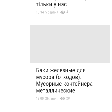
тільки у нас
4
10:34, 5 серпня
Баки железные для
мусора (отходов).
Мусорные контейнера
металлические
28
13:00, 26 липня