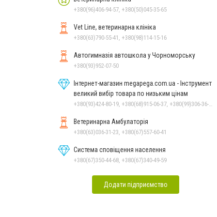
+380(96)406-94-57, +380(50)045-35-65
Vet Line, ветеринарна клініка
+380(63)790-55-41, +380(98)114-15-16
Автогимназія автошкола у Чорноморську
+380(93)952-07-50
Інтернет-магазин megapega.com.ua - Інструмент
великий вибір товара по низьким цінам
+380(93)424-80-19, +380(68)915-06-37, +380(99)306-36-14
Ветеринарна Амбулаторія
+380(63)036-31-23, +380(67)557-60-41
Система сповіщення населення
+380(67)350-44-68, +380(67)340-49-59
Додати підприємство