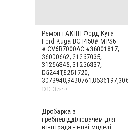
Ремонт АКПП Форд Куга
Ford Kuga DCT450# MPS6
# CV6R7000AC #36001817,
36000662, 31367035,
31256845, 31256837,
D5244T,8251720,
3073948,9480761,8636197,306
13:13, 31 липня
Дробарка з
гребневідділювачем для
вінограда - нові моделі