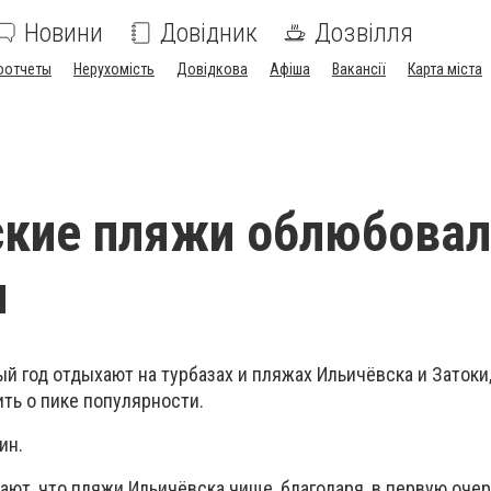
Новини
Довідник
Дозвілля
оотчеты
Нерухомість
Довідкова
Афіша
Вакансії
Карта міста
кие пляжи облюбовали
ы
 год отдыхают на турбазах и пляжах Ильичёвска и Затоки,
ть о пике популярности.
ин.
ют, что пляжи Ильичёвска чище, благодаря, в первую очер