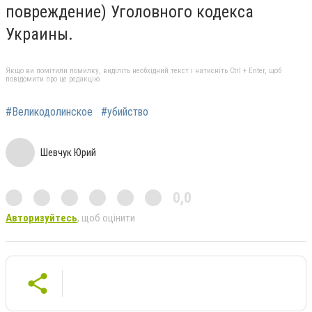
повреждение) Уголовного кодекса
Украины.
Якщо ви помітили помилку, виділіть необхідний текст і натисніть Ctrl + Enter, щоб
повідомити про це редакцію
#Великодолинское
#убийство
Шевчук Юрий
0,0
Авторизуйтесь
, щоб оцінити