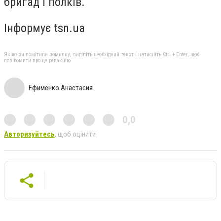
бригад і полків.
Інформує tsn.ua
Якщо ви помітили помилку, виділіть необхідний текст і натисніть Ctrl + Enter, щоб
повідомити про це редакцію
Ефименко Анастасия
0,0
Авторизуйтесь
, щоб оцінити