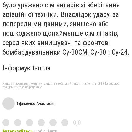
було уражено сім ангарів зі зберігання
авіаційної техніки. Внаслідок удару, за
попередніми даними, знищено або
пошкоджено щонайменше сім літаків,
серед яких винищувачі та фронтові
бомбардувальники Су-30СМ, Су-30 і Су-24.
Інформує tsn.ua
Якщо ви помітили помилку, виділіть необхідний текст і натисніть Ctrl + Enter, щоб
повідомити про це редакцію
Ефименко Анастасия
0,0
Авторизуйтесь
, щоб оцінити