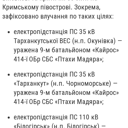
Кримському півострові. Зокрема,
зафіксовано влучання по таких цілях:
електропідстанція ПС 35 кВ
Тарханкутської ВЕС (н.п. Окунівка) —
уражена 9-м батальйоном «Кайрос»
414-ї ОБр СБС «Птахи Мадяра»;
електропідстанція ПС 35 кВ
«Тарханкут» (н.п. Чорноморське) —
уражена 9-м батальйоном «Кайрос»
414-ї ОБр СБС «Птахи Мадяра»;
електропідстанція ПС 110 кВ
«Білогірськ» (н.п. Білогірськ) —