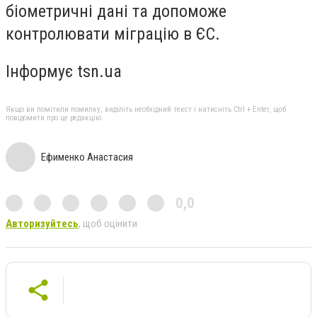
біометричні дані та допоможе
контролювати міграцію в ЄС.
Інформує tsn.ua
Якщо ви помітили помилку, виділіть необхідний текст і натисніть Ctrl + Enter, щоб
повідомити про це редакцію
Ефименко Анастасия
0,0
Авторизуйтесь
, щоб оцінити