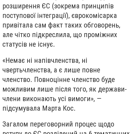
розширення ЄС (зокрема принципів
поступової інтеграції), єврокомісарка
привітала сам факт таких обговорень,
але чітко підкреслила, що проміжних
статусів не існує.
«Немає ні напівчленства, ні
чвертьчленства, а є лише повне
членство. Повноцінне членство буде
можливим лише після того, як держави-
члени виконають усі вимоги», —
підсумувала Марта Кос.
Загалом переговорний процес щодо
вступу до ЄС розділений на 6 тематичних