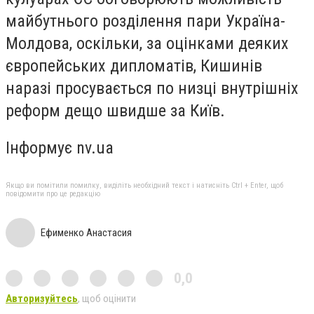
майбутнього розділення пари Україна-
Молдова, оскільки, за оцінками деяких
європейських дипломатів, Кишинів
наразі просувається по низці внутрішніх
реформ дещо швидше за Київ.
Інформує nv.ua
Якщо ви помітили помилку, виділіть необхідний текст і натисніть Ctrl + Enter, щоб
повідомити про це редакцію
Ефименко Анастасия
0,0
Авторизуйтесь
, щоб оцінити