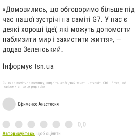
«Домовились, що обговоримо більше під
час нашої зустрічі на саміті G7. У нас є
деякі хороші ідеї, які можуть допомогти
наблизити мир і захистити життя», —
додав Зеленський.
Інформує tsn.ua
Якщо ви помітили помилку, виділіть необхідний текст і натисніть Ctrl + Enter, щоб
повідомити про це редакцію
Ефименко Анастасия
0,0
Авторизуйтесь
, щоб оцінити