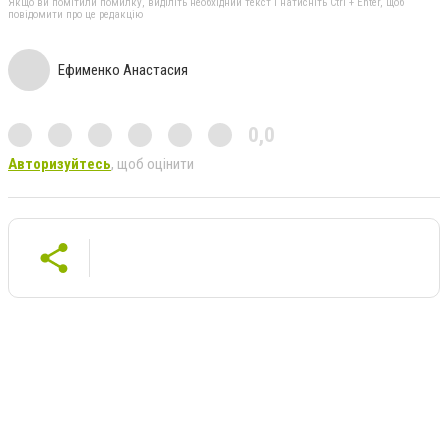
Якщо ви помітили помилку, виділіть необхідний текст і натисніть Ctrl + Enter, щоб
повідомити про це редакцію
Ефименко Анастасия
0,0
Авторизуйтесь
, щоб оцінити