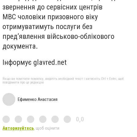
звернення до сервісних центрів
МВС чоловіки призовного віку
отримуватимуть послуги без
пред’явлення військово-облікового
документа.
Інформує glavred.net
Якщо ви помітили помилку, виділіть необхідний текст і натисніть Ctrl + Enter, щоб
повідомити про це редакцію
Ефименко Анастасия
0,0
Авторизуйтесь
, щоб оцінити