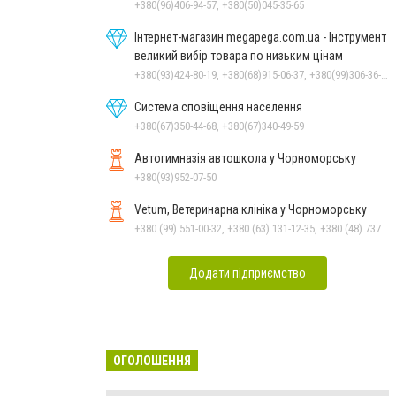
+380(96)406-94-57, +380(50)045-35-65
Інтернет-магазин megapega.com.ua - Інструмент
великий вибір товара по низьким цінам
+380(93)424-80-19, +380(68)915-06-37, +380(99)306-36-14
Система сповіщення населення
+380(67)350-44-68, +380(67)340-49-59
Автогимназія автошкола у Чорноморську
+380(93)952-07-50
Vetum, Ветеринарна клініка у Чорноморську
+380 (99) 551-00-32, +380 (63) 131-12-35, +380 (48) 737-69-48, +380 (66) 784-33-31
Додати підприємство
ОГОЛОШЕННЯ