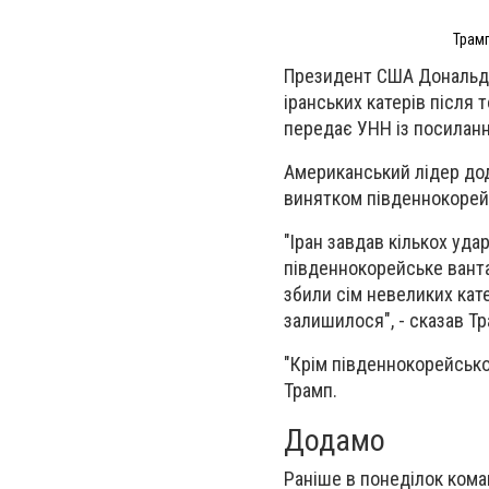
Трамп
Президент США Дональд Т
іранських катерів після т
передає УНН із посилан
Американський лідер дода
винятком південнокорей
"Іран завдав кількох уда
південнокорейське ванта
збили сім невеликих кате
залишилося", - сказав Тр
"Крім південнокорейсько
Трамп.
Додамо
Раніше в понеділок ком