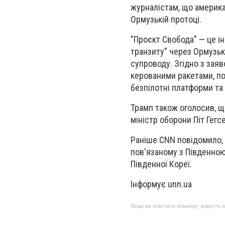
журналістам, що американ
Ормузькій протоці.
"Проєкт Свобода" — це ін
транзиту" через Ормузьк
супроводу. Згідно з зая
керованими ракетами, пон
безпілотні платформи та
Трамп також оголосив, щ
міністр оборони Піт Гег
Раніше CNN повідомило, 
пов'язаному з Південною
Південної Кореї.
Інформує unn.ua
Якщо ви помітили помилку, виділіть нео