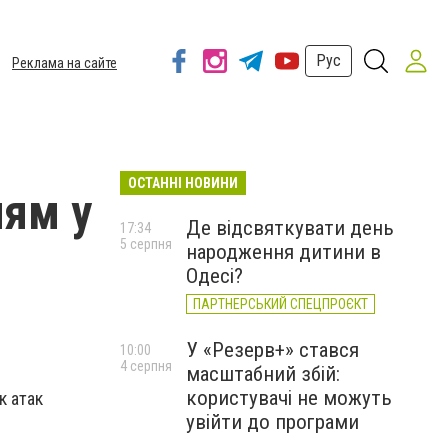
Рус
Реклама на сайте
ОСТАННІ НОВИНИ
ням у
Де відсвяткувати день
17:34
5 серпня
народження дитини в
Одесі?
ПАРТНЕРСЬКИЙ СПЕЦПРОЄКТ
У «Резерв+» стався
10:00
4 серпня
масштабний збій:
користувачі не можуть
к атак
увійти до програми