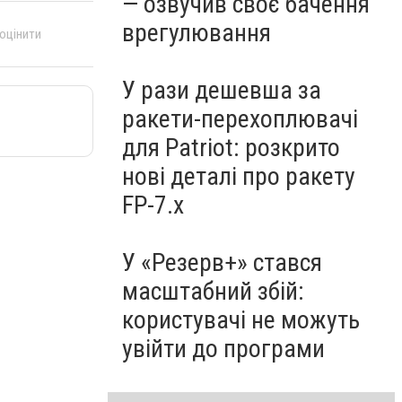
— озвучив своє бачення
врегулювання
 оцінити
У рази дешевша за
ракети-перехоплювачі
для Patriot: розкрито
нові деталі про ракету
FP-7.x
У «Резерв+» стався
масштабний збій:
користувачі не можуть
увійти до програми