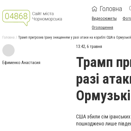
Головна
Видеосюжеты
Фот
Оголошення
Головна
Трамп пригрозив Ірану знищенням у разі атаки на кораблі США в Ормузькій
13:42, 6 травня
Трамп пр
Ефименко Анастасия
разі ата
Ормузькі
США збили сім іранських 
пошкоджено лише півде