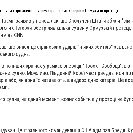
 заявив про знищення семи іранських катерів в Ормузькій протоці
рамп заявив у понеділок, що Сполучені Штати збили "сім 
ого, як Тегеран обстріляв кілька суден у Ормузькій протоці,
ням на CNN.
в, що внаслідок іранських ударів "ніяких збитків" завдано 
ського судна.
рів по інших країнах у рамках операції "Проєкт Свобода", в
жне судно. Можливо, Південній Кореї час приєднатися до м
рів або, як вони їх називають, швидкохідних катерів. Це все
амп.
го судна, на даний момент жодних збитків у протоці не було
андувач Центрального командування США адмірал Бредлі К