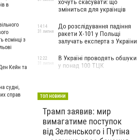
хочуть скасувати: що
ів в
зміниться для українців
вільного
До розслідування падіння
14:14
вого
31 липня
ракети Х-101 у Польщі
ь есмінці з
залучать експерта з України
льові
В Україні проводять обшуки
12:22
31 липня
у понад 100 ТЦК
Ден Кейн та
а судні,
них справ
ТОП НОВИНИ
Трамп заявив: мир
вимагатиме поступок
від Зеленського і Путіна