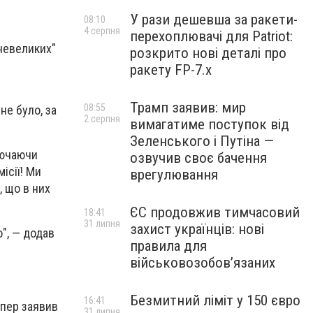
У рази дешевша за ракети-
08:10
4 серпня
перехоплювачі для Patriot:
невеликих"
розкрито нові деталі про
ракету FP-7.x
Трамп заявив: мир
08:55
не було, за
2 серпня
вимагатиме поступок від
Зеленського і Путіна —
ключаючи
озвучив своє бачення
ісії! Ми
врегулювання
, що в них
ЄС продовжив тимчасовий
18:41
31 липня
захист українців: нові
", — додав
правила для
військовозобов’язаних
Безмитний ліміт у 150 євро
16:41
упер заявив
31 липня