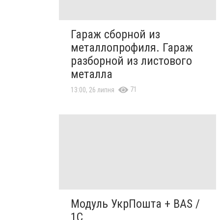
Гараж сборной из
металлопрофиля. Гараж
разборной из листового
металла
71
13:00, 26 липня
Модуль УкрПошта + BAS /
1C