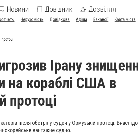
Новини
Довідник
Дозвілля
оотчеты
Нерухомість
Довідкова
Афіша
Вакансії
Карта міста
 протоці
игрозив Ірану знищен
ки на кораблі США в
й протоці
катерів після обстрілу суден у Ормузькій протоці. Внаслідо
ннокорейське вантажне судно.