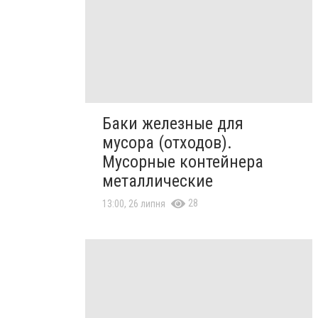
Баки железные для
мусора (отходов).
Мусорные контейнера
металлические
28
13:00, 26 липня