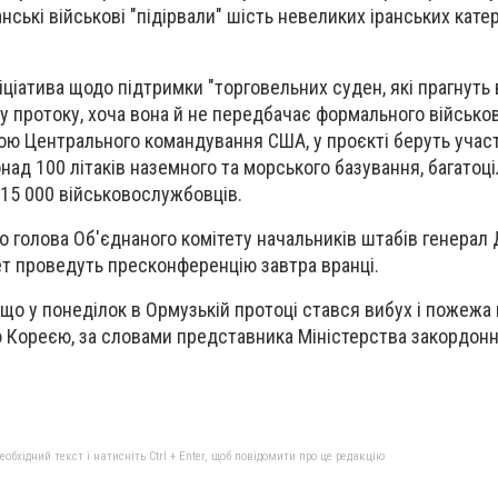
ські військові "підірвали" шість невеликих іранських катер
іціатива щодо підтримки "торговельних суден, які прагнуть 
у протоку, хоча вона й не передбачає формального військо
вою Центрального командування США, у проєкті беруть участ
ад 100 літаків наземного та морського базування, багатоці
 15 000 військовослужбовців.
о голова Об'єднаного комітету начальників штабів генерал 
сет проведуть пресконференцію завтра вранці.
що у понеділок в Ормузькій протоці стався вибух і пожежа н
 Кореєю, за словами представника Міністерства закордон
бхідний текст і натисніть Ctrl + Enter, щоб повідомити про це редакцію