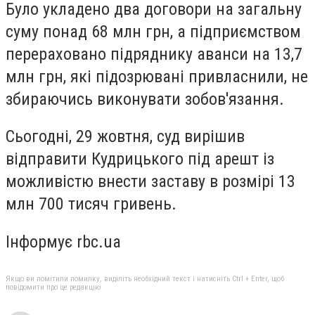
Було укладено два договори на загальну
суму понад 68 млн грн, а підприємством
перераховано підряднику аванси на 13,7
млн грн, які підозрювані привласнили, не
збираючись виконувати зобов'язання.
Сьогодні, 29 жовтня, суд вирішив
відправити Кудрицького під арешт із
можливістю внести заставу в розмірі 13
млн 700 тисяч гривень.
Інформує rbc.ua
Якщо ви помітили помилку, виділіть необхідний текст і натисніть Ctrl + Enter, щоб
повідомити про це редакцію