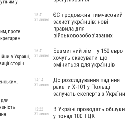
утіним у
ЄС продовжив тимчасовий
18:41
31 липня
захист українців: нові
правила для
ним, проте
військовозобов’язаних
секретарем
Безмитний ліміт у 150 євро
16:41
31 липня
ни в Україні,
хочуть скасувати: що
иції сторін
зміниться для українців
До розслідування падіння
14:14
енським,
31 липня
ракети Х-101 у Польщі
залучать експерта з України
 для
ченість
В Україні проводять обшуки
12:22
ння
31 липня
у понад 100 ТЦК