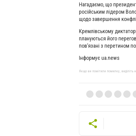
Нагадаємо, що президент
російським лідером Воло
щодо завершення конфлік
Кремлівському диктатору
плануються його перего
пов’язані з перетином п
Інформує ua.news
Якщо ви помітили помилку, виділіть нео