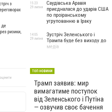
Саудівська Аравія
тріч з
15:23
29 липня
приєдналася до ударів США
переговорах
по проіранському
угрупованню в Іраку
 де
рез ризики,
Зустріч Зеленського і
14:05
29 липня
Трампа буде без виходу до
медіа
ТОП НОВИНИ
 оцінити
Трамп заявив: мир
вимагатиме поступок
від Зеленського і Путіна
— озвучив своє бачення