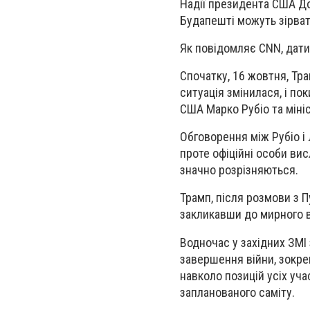
Надії президента США До
Будапешті можуть зірват
Як повідомляє
CNN
, дат
Спочатку, 16 жовтня, Тр
ситуація змінилася, і п
США Марко Рубіо та міні
Обговорення між Рубіо і
проте офіційні особи ви
значно розрізняються.
Трамп, після розмови з 
закликавши до мирного 
Водночас у західних ЗМІ
завершення війни, зокре
навколо позицій усіх уч
запланованого саміту.