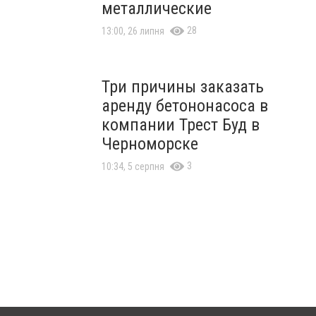
металлические
28
13:00, 26 липня
Три причины заказать
аренду бетононасоса в
компании Трест Буд в
Черноморске
3
10:34, 5 серпня