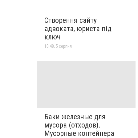
Створення сайту
адвоката, юриста під
ключ
10:48, 5 серпня
Баки железные для
мусора (отходов).
Мусорные контейнера