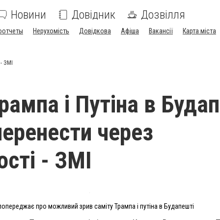
Новини
Довідник
Дозвілля
оотчеты
Нерухомість
Довідкова
Афіша
Вакансії
Карта міста
- ЗМІ
рампа і Путіна в Буда
еренести через
сті - ЗМІ
попереджає про можливий зрив саміту Трампа і путіна в Будапешті