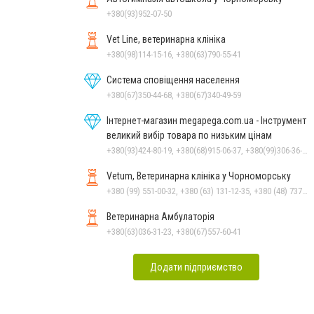
+380(93)952-07-50
Vet Line, ветеринарна клініка
+380(98)114-15-16, +380(63)790-55-41
Система сповіщення населення
+380(67)350-44-68, +380(67)340-49-59
Інтернет-магазин megapega.com.ua - Інструмент
великий вибір товара по низьким цінам
+380(93)424-80-19, +380(68)915-06-37, +380(99)306-36-14
Vetum, Ветеринарна клініка у Чорноморську
+380 (99) 551-00-32, +380 (63) 131-12-35, +380 (48) 737-69-48, +380 (66) 784-33-31
Ветеринарна Амбулаторія
+380(63)036-31-23, +380(67)557-60-41
Додати підприємство