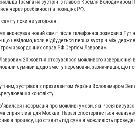
нальда Трампа на зустріч із главою Кремля Володимиром П
ися через розбіжності в позиціях РФ.
и саміту поки не узгоджені.
амп анонсував новий саміт після телефонної розмови з Путі
оки що невідомо, коли відбудеться перша зустріч між держ
стром закордонних справ РФ Сергієм Лавровим.
 Лавровим 20 жовтня стосувалося можливого завершення вій
словили сумніви щодо змісту перемовин, зазначивши, що поз
Путіним, зустрівся з президентом України Володимиром Зел
врегулювання конфлікту.
 з'явилася інформація про можливі умови, які Росія висуває
ма сприятливі для Москви. Наразі спостерігається невизна
асників процесу, що ставить під сумнів можливість проведе