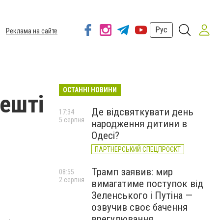
Рус
Реклама на сайте
ОСТАННІ НОВИНИ
пешті
Де відсвяткувати день
17:34
5 серпня
народження дитини в
Одесі?
ПАРТНЕРСЬКИЙ СПЕЦПРОЄКТ
Трамп заявив: мир
08:55
2 серпня
вимагатиме поступок від
Зеленського і Путіна —
озвучив своє бачення
врегулювання