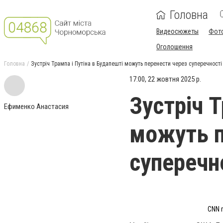
Головна
Видеосюжеты
Фот
Оголошення
Головна
Зустріч Трампа і Путіна в Будапешті можуть перенести через суперечності 
17:00, 22 жовтня 2025 р.
Зустріч Т
Ефименко Анастасия
можуть п
суперечно
CNN 