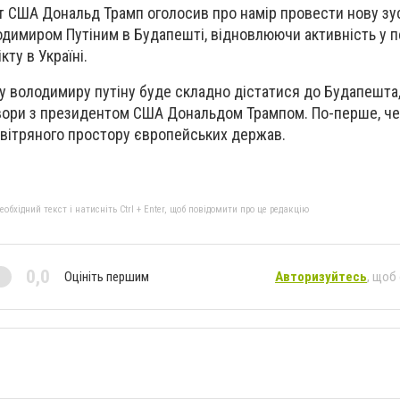
 США Дональд Трамп оголосив про намір провести нову зус
димиром Путіним в Будапешті, відновлюючи активність у 
ту в Україні.
 володимиру путіну буде складно дістатися до Будапешта,
вори з президентом США Дональдом Трампом. По-перше, че
овітряного простору європейських держав.
бхідний текст і натисніть Ctrl + Enter, щоб повідомити про це редакцію
0,0
Оцініть першим
Авторизуйтесь
, щоб