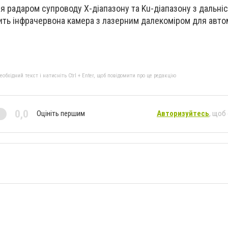
я радаром супроводу X-діапазону та Ku-діапазону з дальніс
ить інфрачервона камера з лазерним далекоміром для авт
бхідний текст і натисніть Ctrl + Enter, щоб повідомити про це редакцію
0,0
Оцініть першим
Авторизуйтесь
, щоб