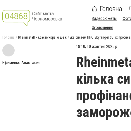
Головна
Видеосюжеты
Фот
Оголошення
Головна
Rheinmetall надасть Україні ще кілька систем ППО Skyranger 35: їх профін
18:10, 10 жовтня 2025 р.
Rheinmeta
Ефименко Анастасия
кілька си
профінан
замороже