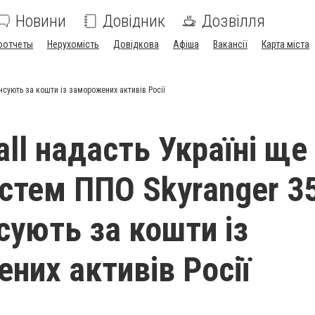
Новини
Довідник
Дозвілля
оотчеты
Нерухомість
Довідкова
Афіша
Вакансії
Карта міста
ансують за кошти із заморожених активів Росії
ll надасть Україні ще
стем ППО Skyranger 35
сують за кошти із
них активів Росії