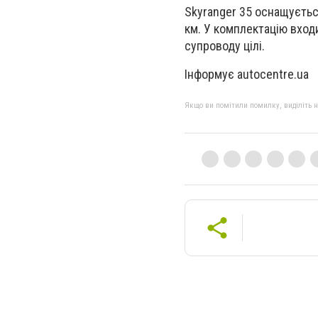
Skyranger 35 оснащуєтьс
км. У комплектацію вход
супроводу цілі.
Інформує autocentre.ua
Якщо ви помітили помилку, виділіть нео