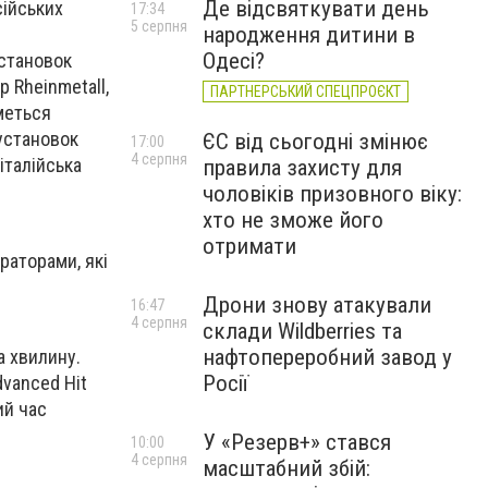
Де відсвяткувати день
сійських
17:34
5 серпня
народження дитини в
Одесі?
установок
 Rheinmetall,
ПАРТНЕРСЬКИЙ СПЕЦПРОЄКТ
меться
установок
ЄС від сьогодні змінює
17:00
4 серпня
італійська
правила захисту для
чоловіків призовного віку:
хто не зможе його
отримати
раторами, які
Дрони знову атакували
16:47
4 серпня
склади Wildberries та
нафтопереробний завод у
а хвилину.
Росії
dvanced Hit
ий час
У «Резерв+» стався
10:00
4 серпня
масштабний збій: