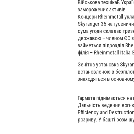
Військова технікаВ Украї
заморожених активів
Концерн Rheinmetall укл
Skyranger 35 на гусеничн
сума угоди складає триз
державою – членом ЄС з
займеться підрозділ Rhei
філія – Rheinmetall Italia 
Зенітна установка Skyra
встановленою в безпілот
знаходяться в основному
Гармата піднімається на 
Дальність ведення вогню
Efficiency and Destruct
розриву. У башті розміщ