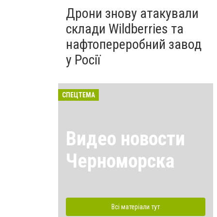
Дрони знову атакували
склади Wildberries та
нафтопереробний завод
у Росії
СПЕЦТЕМА
Видео новости
Черноморска
Всі матеріали тут