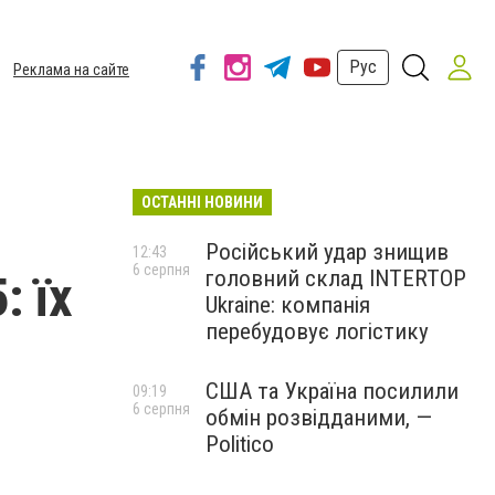
Рус
Реклама на сайте
ОСТАННІ НОВИНИ
Російський удар знищив
12:43
6 серпня
головний склад INTERTOP
: їх
Ukraine: компанія
перебудовує логістику
США та Україна посилили
09:19
6 серпня
обмін розвідданими, —
Politico