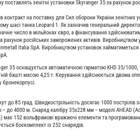
ну поставлять зенітні установки Skyranger 35 за рахунок ро
ав контракт на поставку для Сил оборони України зенітних 
ому шасі танка Leopard 1. Як зазначив генеральний директор
начне число в мільйонах євро, а фінансування здійснювати
а рахунок російських заморожених активів. Виробництвом 
nmetall Italia SpA. Виробництвом установок займатиметься 
SpA.
nger 35 оснащується автоматичною гарматою KHD 35/1000,
ній башті масою 4,25 т. Керування здійснюється двома опе
 бронекорпусі.
кут до 85 град. Швидкострільність досягає 1000 пострілів з
 – до 4000 м. Снаряд калібру 35х228 мм – моделі AHEAD (A
ion) має 152 вольфрамові вражаючі елементи та програмован
ується боєкомплект із 252 снарядів.