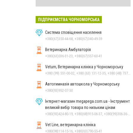
ПІДПРИЄМСТВА ЧОРНОМОРСЬКА
Система сповіщення населення
+380(67)350-44-68, +380(67)340-49-59
Ветеринарна Амбулаторія
+380(63)036-31-23, +380(67)557-60-41
Vetum, Ветеринарна клініка у Чорноморську
+380 (99) 551-00-32, +380 (63) 131-12-35, +380 (48) 737-69-48, +380 (66) 784-33-31
Автогимназія автошкола у Чорноморську
+380(93)952-07-50
Інтернет-магазин megapega.com.ua - Інструмент
великий вибір товара по низьким цінам
+380(93)424-80-19, +380(68)915-06-37, +380(99)306-36-14
Vet Line, ветеринарна клініка
+380(98)114-15-16, +380(63)790-55-41