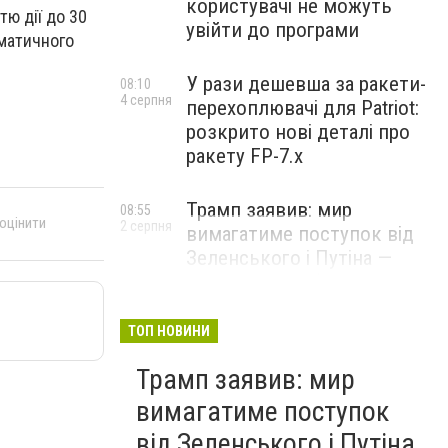
користувачі не можуть
тю дії до 30
увійти до програми
оматичного
У рази дешевша за ракети-
08:10
4 серпня
перехоплювачі для Patriot:
розкрито нові деталі про
ракету FP-7.x
Трамп заявив: мир
08:55
 оцінити
2 серпня
вимагатиме поступок від
Зеленського і Путіна —
озвучив своє бачення
врегулювання
ТОП НОВИНИ
Трамп заявив: мир
вимагатиме поступок
від Зеленського і Путіна