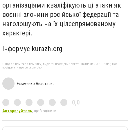
організаціями кваліфікують ці атаки як
воєнні злочини російської федерації та
наголошують на їх цілеспрямованому
характері.
Інформує kurazh.org
Якщо ви помітили помилку, виділіть необхідний текст і натисніть Ctrl + Enter, щоб
повідомити про це редакцію
Ефименко Анастасия
0,0
Авторизуйтесь
, щоб оцінити