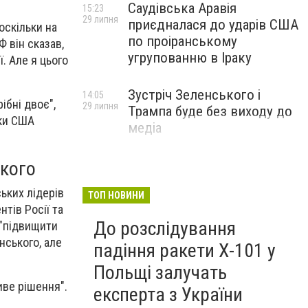
Саудівська Аравія
15:23
29 липня
приєдналася до ударів США
оскільки на
по проіранському
 він сказав,
угрупованню в Іраку
ї. Але я цього
Зустріч Зеленського і
14:05
ібні двоє",
29 липня
Трампа буде без виходу до
ьки США
медіа
ького
ьких лідерів
ТОП НОВИНИ
тів Росії та
До розслідування
 "підвищити
нського, але
падіння ракети Х-101 у
Польщі залучать
иве рішення".
експерта з України