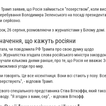
Трамп заявив, що Росія займається "позерством", коли в
перебування Володимира Зеленського на посаді президента У
и серйозно.
орок, 26 серпня, розмовляючи з журналістами у Білому домі.
начення, що кажуть росіяни
тала, чи повідомила РФ Трампа про свою думку щодо
о. Журналістка згадала слова російського міністра закордо
вучали кількома днями раніше, про те, що Росія не вважає 
ожливої ​​угоди про мир.
и говорять. Це все нісенітниця. Вони всі стають у позу. Все
озерствують", - відповів Трамп.
вого спеціального представника Стіва Віткоффа, який також
оду. "Я згоден з вами, сер", - відповів Віткофф.