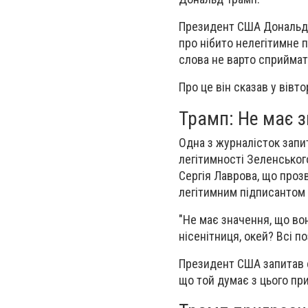
Президент США Дональд 
про нібито нелегітимне 
слова не варто сприймат
Про це він сказав у вівт
Трамп: Не має з
Одна з журналісток запи
легітимності Зеленськог
Сергія Лаврова, що проз
легітимним підписантом м
"Не має значення, що вон
нісенітниця, окей? Всі п
Президент США запитав с
що той думає з цього прив