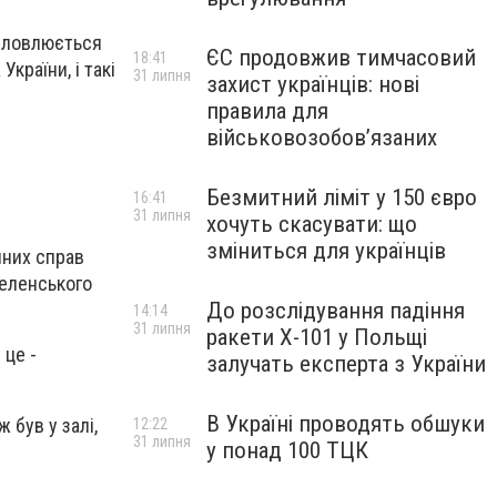
исловлюється
ЄС продовжив тимчасовий
18:41
країни, і такі
31 липня
захист українців: нові
правила для
військовозобов’язаних
Безмитний ліміт у 150 євро
16:41
31 липня
хочуть скасувати: що
зміниться для українців
нних справ
Зеленського
До розслідування падіння
14:14
31 липня
ракети Х-101 у Польщі
 це -
залучать експерта з України
В Україні проводять обшуки
 був у залі,
12:22
31 липня
у понад 100 ТЦК