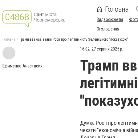
Головна
Видеосюжеты
Фот
Оголошення
Головна
Трамп вважає заяви Росії про легітимність Зеленського "показухою"
16:02, 27 серпня 2025 р.
Трамп вв
Ефименко Анастасия
легітимн
"показух
Думка Росії про легітимн
чекати "економічна війн
Дональд Трамп.