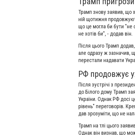
Трамп пригрозив
Трамп знову заявив, що 
ній щотижня продовжують
що це могла би бути "не с
не хотів би", - додав він.
Після цього Трамп додав,
але одразу ж зазначив, 
перестали надавати Укра
РФ продовжує ух
Після зустрічі з презид
до Білого дому Трамп зая
України. Однак РФ досі 
рівень" переговорів. Кре
дав зрозуміти, що не на
Трамп на тлі цього заяв
Однак він визнав, що мож