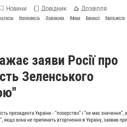
Новини
Довідник
Дозвілля
оотчеты
Нерухомість
Довідкова
Афіша
Вакансії
Карта міста
ажає заяви Росії про
ість Зеленського
ою"
ість президента України - "позерство" і "не має значення",
а", якщо вона не припинить вторгнення в Україну, заявив п