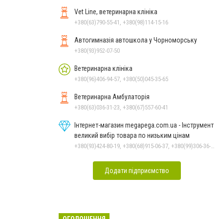
Vet Line, ветеринарна клініка
+380(63)790-55-41, +380(98)114-15-16
Автогимназія автошкола у Чорноморську
+380(93)952-07-50
Ветеринарна клініка
+380(96)406-94-57, +380(50)045-35-65
Ветеринарна Амбулаторія
+380(63)036-31-23, +380(67)557-60-41
Інтернет-магазин megapega.com.ua - Інструмент
великий вибір товара по низьким цінам
+380(93)424-80-19, +380(68)915-06-37, +380(99)306-36-14
Додати підприємство
ОГОЛОШЕННЯ