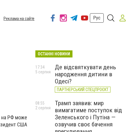
Рус
Реклама на сайте
ОСТАННІ НОВИНИ
Де відсвяткувати день
17:34
5 серпня
народження дитини в
Одесі?
ПАРТНЕРСЬКИЙ СПЕЦПРОЄКТ
Трамп заявив: мир
08:55
2 серпня
вимагатиме поступок від
Зеленського і Путіна —
 а на РФ може
озвучив своє бачення
резидент США
врегулювання