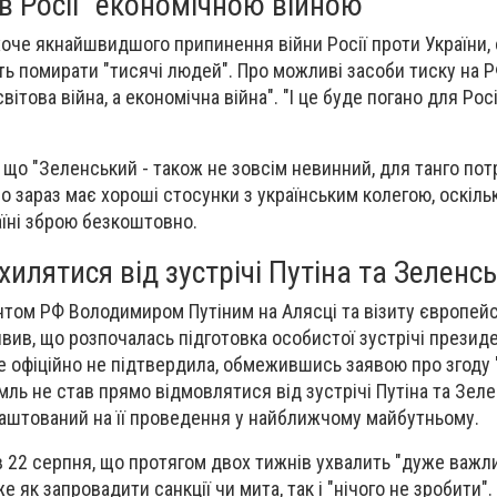
 Росії "економічною війною"
хоче якнайшвидшого припинення війни Росії проти України, 
 помирати "тисячі людей". Про можливі засоби тиску на РФ
вітова війна, а економічна війна". "І це буде погано для Росі
 що "Зеленський - також не зовсім невинний, для танго потр
що зараз має хороші стосунки з українським колегою, оскіл
їні зброю безкоштовно.
илятися від зустрічі Путіна та Зеленс
ентом РФ Володимиром Путіним на Алясці та візиту європейс
вив, що розпочалась підготовка особистої зустрічі президен
це офіційно не підтвердила, обмежившись заявою про згоду
мль не став прямо відмовлятися від зустрічі Путіна та Зеле
лаштований на її проведення у найближчому майбутньому.
ив 22 серпня, що протягом двох тижнів ухвалить "дуже важл
е як запровадити санкції чи мита, так і "нічого не зробити".