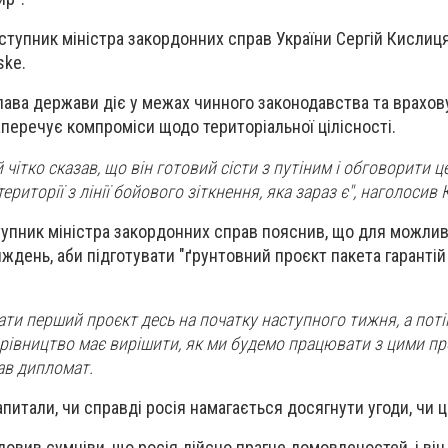
ступник міністра закордонних справ України Сергій Кислиця
ske.
лава держави діє у межах чинного законодавства та врахов
аперечує компроміси щодо територіальної цілісності.
чітко сказав, що він готовий сісти з путіним і обговорити це
риторії з лінії бойового зіткнення, яка зараз є", наголосив 
упник міністра закордонних справ пояснив, що для можливо
день, аби підготувати "ґрунтовний проєкт пакета гарантій
мати перший проєкт десь на початку наступного тижня, а пот
ерівництво має вирішити, як ми будемо працювати з цими пр
дав дипломат.
питали, чи справді росія намагається досягнути угоди, чи ц
овив сумніви, що росія дійсно прагне домовленостей, і він