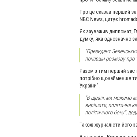
Про це сказав перший за
NBC News, цитує hromad
Як зауважив дипломат, Г
думку, яка однозначно з
"Президент Зеленський 
почавши розмову про те
Разом з тим перший заст
потрібно щонайменше тиж
України".
"В ідеалі, ми можемо 
вирішити, політичне к
політичного боку", до
Також журналісти його за
У відповідь Кислиця висл