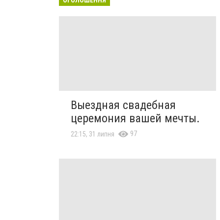
Выездная свадебная
церемония вашей мечты.
97
22:15, 31 липня