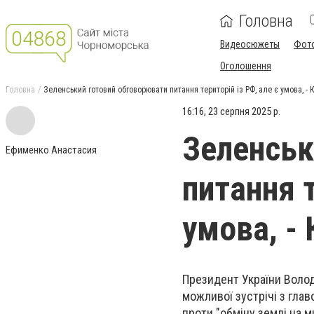
Головна
Видеосюжеты
Фот
Оголошення
Головна
Зеленський готовий обговорювати питання територій із РФ, але є умова, -
16:16, 23 серпня 2025 р.
Зеленськ
Ефименко Анастасия
питання т
умова, -
Президент України Волод
можливої зустрічі з гла
проти "обміну землі на м