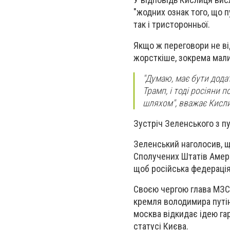
"жодних ознак того, що п
так і тристоронньої.
Якщо ж переговори не ві
жорсткіше, зокрема мали
"Думаю, має бути додат
Трамп, і тоді росіяни
шляхом", вважає Кисл
Зустріч Зеленського з п
Зеленський наголосив, що
Сполучених Штатів Амери
щоб російська федерація 
Своєю чергою глава МЗС 
кремля володимира путі
москва відкидає ідею гар
статусі Києва.