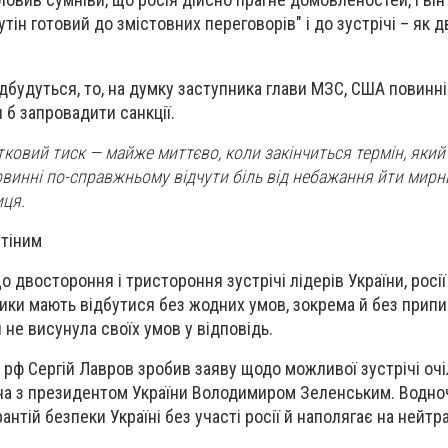
утін готовий до змістовних переговорів" і до зустрічі – як 
дбудуться, то, на думку заступника глави МЗС, США повинні
 б запровадити санкції.
ковий тиск — майже миттєво, коли закінчиться термін, який 
 повинні по-справжньому відчути біль від небажання йти мир
иця.
утіним
 двостороння і тристороння зустрічі лідерів України, росії
ки мають відбутися без жодних умов, зокрема й без припи
не висунула своїх умов у відповідь.
рф Сергій Лавров зробив заяву щодо можливої зустрічі оч
на з президентом України Володимиром Зеленським. Водно
антій безпеки Україні без участі росії й наполягає на нейт