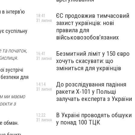
 в інтервʼю
ЄС продовжив тимчасовий
18:41
31 липня
захист українців: нові
правила для
ує суспільну
військовозобов’язаних
 та початок,
Безмитний ліміт у 150 євро
16:41
Кислиця.
31 липня
хочуть скасувати: що
зміниться для українців
ї зустрічі
 безпеки для
До розслідування падіння
14:14
31 липня
ракети Х-101 у Польщі
ім ми маємо
залучать експерта з України
оєкти з
В Україні проводять обшуки
12:22
31 липня
у понад 100 ТЦК
е обман.
 не бачить