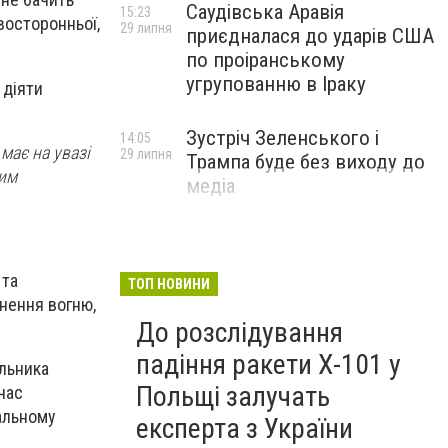
Саудівська Аравія
15:23
двосторонньої,
29 липня
приєдналася до ударів США
по проіранському
угрупованню в Іраку
 діяти
Зустріч Зеленського і
14:05
має на увазі
29 липня
Трампа буде без виходу до
ним
медіа
 та
ТОП НОВИНИ
нення вогню,
До розслідування
падіння ракети Х-101 у
ільника
Польщі залучать
час
ральному
експерта з України