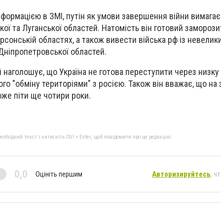
інформацією в ЗМІ, путін як умови завершення війни вимагає
ої та Луганської областей. Натомість він готовий заморози
ерсонській областях, а також вивести війська рф із невелик
 Дніпропетровської областей.
наголошує, що Україна не готова переступити через низку
ного "обміну територіями" з росією. Також він вважає, що на
же піти ще чотири роки.
бхідний текст і натисніть Ctrl + Enter, щоб повідомити про це редакцію
0,0
Оцініть першим
Авторизируйтесь
, ч