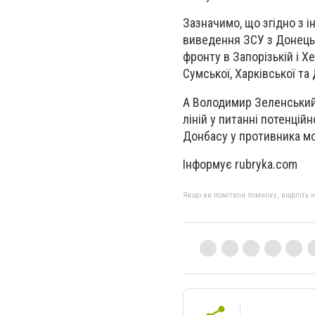
Зазначимо, що згідно з 
виведення ЗСУ з Донецьк
фронту в Запорізькій і Х
Сумської, Харківської та
А Володимир Зеленський 
ліній у питанні потенцій
Донбасу у противника мо
Інформує rubryka.com
Якщо ви помітили помилку, виділіть нео