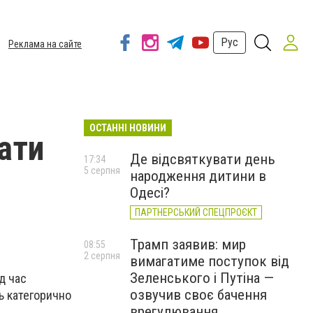
Рус
Реклама на сайте
ОСТАННІ НОВИНИ
ати
Де відсвяткувати день
17:34
5 серпня
народження дитини в
Одесі?
ПАРТНЕРСЬКИЙ СПЕЦПРОЄКТ
Трамп заявив: мир
08:55
2 серпня
вимагатиме поступок від
Зеленського і Путіна —
д час
озвучив своє бачення
ь категорично
врегулювання