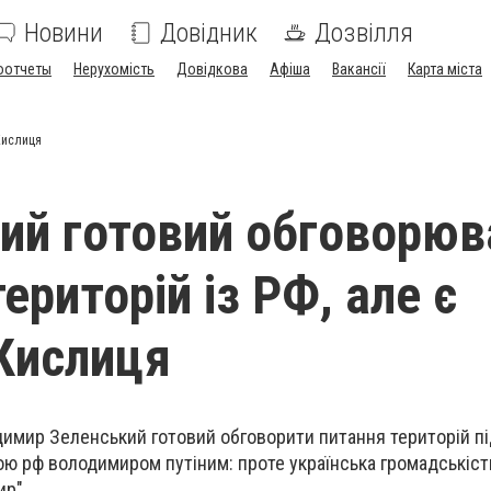
Новини
Довідник
Дозвілля
оотчеты
Нерухомість
Довідкова
Афіша
Вакансії
Карта міста
 Кислиця
ий готовий обговорюв
ериторій із РФ, але є
 Кислиця
имир Зеленський готовий обговорити питання територій пі
вою рф володимиром путіним: проте українська громадськіст
ир".