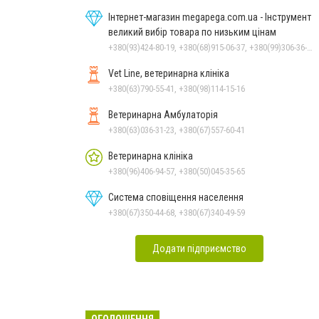
Інтернет-магазин megapega.com.ua - Інструмент
великий вибір товара по низьким цінам
+380(93)424-80-19, +380(68)915-06-37, +380(99)306-36-14
Vet Line, ветеринарна клініка
+380(63)790-55-41, +380(98)114-15-16
Ветеринарна Амбулаторія
+380(63)036-31-23, +380(67)557-60-41
Ветеринарна клініка
+380(96)406-94-57, +380(50)045-35-65
Система сповіщення населення
+380(67)350-44-68, +380(67)340-49-59
Додати підприємство
ОГОЛОШЕННЯ