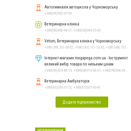
Автогимназія автошкола у Чорноморську
+380(93)952-07-50
Ветеринарна клініка
+380(96)406-94-57, +380(50)045-35-65
Vetum, Ветеринарна клініка у Чорноморську
+380 (99) 551-00-32, +380 (63) 131-12-35, +380 (48) 737-69-48, +380 (66) 784-33-31
Інтернет-магазин megapega.com.ua - Інструмент
великий вибір товара по низьким цінам
+380(93)424-80-19, +380(68)915-06-37, +380(99)306-36-14
Ветеринарна Амбулаторія
+380(63)036-31-23, +380(67)557-60-41
Додати підприємство
ОГОЛОШЕННЯ