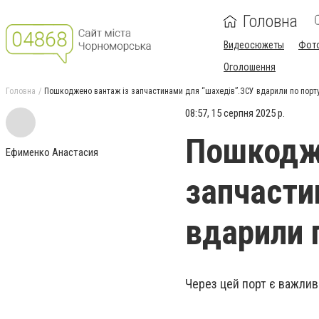
Головна
Видеосюжеты
Фот
Оголошення
Головна
Пошкоджено вантаж із запчастинами для “шахедів”.ЗСУ вдарили по порту
08:57, 15 серпня 2025 р.
Пошкодж
Ефименко Анастасия
запчасти
вдарили 
Через цей порт є важлив