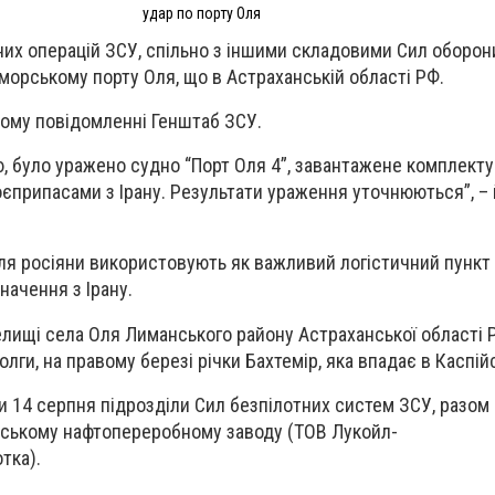
удар по порту Оля
них операцій ЗСУ, спільно з іншими складовими Сил оборон
морському порту Оля, що в Астраханській області РФ.
ному повідомленні Генштаб ЗСУ.
, було уражено судно “Порт Оля 4”, завантажене комплект
оєприпасами з Ірану. Результати ураження уточнюються”, –
ля росіяни використовують як важливий логістичний пункт
начення з Ірану.
елищі села Оля Лиманського району Астраханської області Р
лги, на правому березі річки Бахтемір, яка впадає в Каспій
и 14 серпня підрозділи Сил безпілотних систем ЗСУ, разом і
дському нафтопереробному заводу (ТОВ Лукойл-
тка).