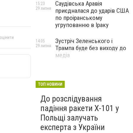
Саудівська Аравія
15:23
29 липня
приєдналася до ударів США
по проіранському
угрупованню в Іраку
 оцінити
Зустріч Зеленського і
14:05
29 липня
Трампа буде без виходу до
медіа
ТОП НОВИНИ
До розслідування
падіння ракети Х-101 у
Польщі залучать
експерта з України