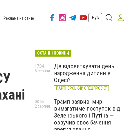
Рус
Реклама на сайте
ОСТАННІ НОВИНИ
Де відсвяткувати день
17:34
5 серпня
народження дитини в
СУ
Одесі?
ПАРТНЕРСЬКИЙ СПЕЦПРОЄКТ
ахані
Трамп заявив: мир
08:55
2 серпня
вимагатиме поступок від
Зеленського і Путіна —
озвучив своє бачення
врегулювання