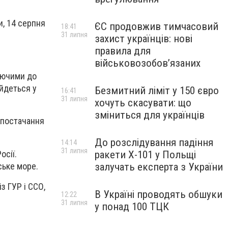
и, 14 серпня
ЄС продовжив тимчасовий
18:41
31 липня
захист українців: нові
правила для
військовозобов’язаних
уючими до
 йдеться у
Безмитний ліміт у 150 євро
16:41
31 липня
хочуть скасувати: що
зміниться для українців
 постачання
До розслідування падіння
14:14
31 липня
осії.
ракети Х-101 у Польщі
ське море.
залучать експерта з України
з ГУР і ССО,
В Україні проводять обшуки
12:22
31 липня
у понад 100 ТЦК