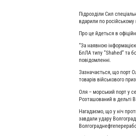
Підрозділи Сил спеціаль
вдарили по російському 
Про це йдеться в офіцій
“За наявною інформацією
БпЛА типу “Shahed” та б
повідомленні.
Зазначається, що порт О
товарів військового приз
Оля – морський порт у с
Розташований в дельті Во
Нагадаємо, що у ніч прот
завдали удару Волгогра
Волгограднефтеперерабо