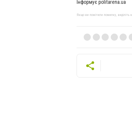
Інформує politarena.ua
Якщо ви помітили помилку, виділіть нео