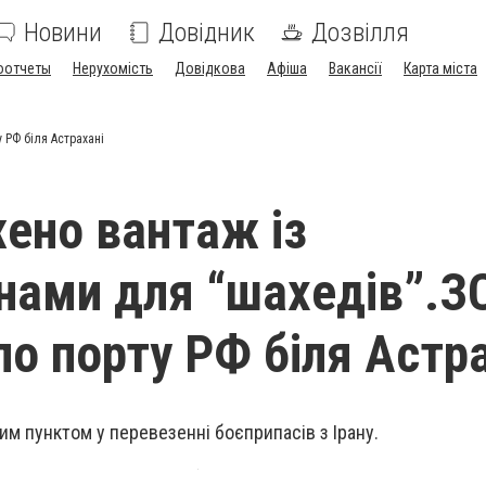
Новини
Довідник
Дозвілля
оотчеты
Нерухомість
Довідкова
Афіша
Вакансії
Карта міста
 РФ біля Астрахані
ено вантаж із
нами для “шахедів”.З
по порту РФ біля Астр
им пунктом у перевезенні боєприпасів з Ірану.