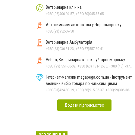
Ветеринарна клініка
+380(96)406-94-57, +380(50)045-35-65
Автогимназія автошкола у Чорноморську
+380(93)952-07-50
Ветеринарна Амбулаторія
+380(63)036-31-23, +380(67)557-60-41
Vetum, Ветеринарна клініка у Чорноморську
+380 (99) 551-00-32, +380 (63) 131-12-35, +380 (48) 737-69-48, +380 (66) 784-33-31
Інтернет-магазин megapega.com.ua - Інструмент
великий вибір товара по низьким цінам
+380(93)424-80-19, +380(68)915-06-37, +380(99)306-36-14
Додати підприємство
ОГОЛОШЕННЯ