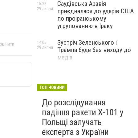
Саудівська Аравія
15:23
29 липня
приєдналася до ударів США
по проіранському
угрупованню в Іраку
Зустріч Зеленського і
14:05
 оцінити
29 липня
Трампа буде без виходу до
медіа
ТОП НОВИНИ
До розслідування
падіння ракети Х-101 у
Польщі залучать
експерта з України