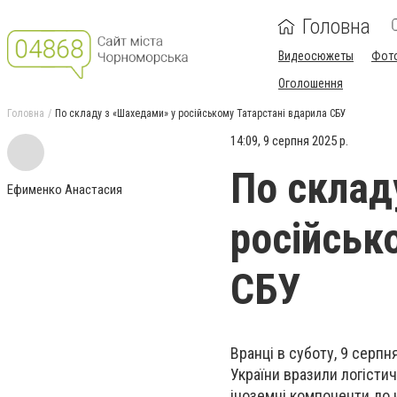
Головна
Видеосюжеты
Фот
Оголошення
Головна
По складу з «Шахедами» у російському Татарстані вдарила СБУ
14:09, 9 серпня 2025 р.
По склад
Ефименко Анастасия
російськ
СБУ
Вранці в суботу, 9 серп
України вразили логістич
іноземні компоненти до 