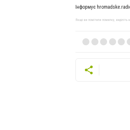
Інформує hromadske.radi
Якщо ви помітили помилку, виділіть нео