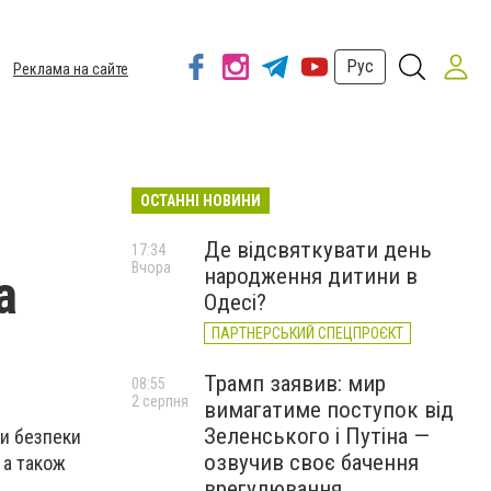
Рус
Реклама на сайте
ОСТАННІ НОВИНИ
Де відсвяткувати день
17:34
Вчора
народження дитини в
а
Одесі?
ПАРТНЕРСЬКИЙ СПЕЦПРОЄКТ
Трамп заявив: мир
08:55
2 серпня
вимагатиме поступок від
Зеленського і Путіна —
би безпеки
озвучив своє бачення
 а також
врегулювання