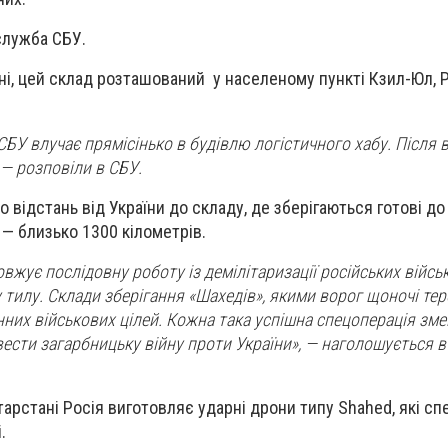
служба СБУ.
ні, цей склад розташований у населеному пункті Кзил-Юл, 
СБУ влучає прямісінько в будівлю логістичного хабу. Після 
— розповіли в СБУ.
 відстань від України до складу, де зберігаються готові до
— близько 1300 кілометрів.
жує послідовну роботу із демілітаризації російських військ
тилу. Склади зберігання «Шахедів», якими ворог щоночі те
онних військових цілей. Кожна така успішна спецоперація зм
ести загарбницьку війну проти України», — наголошується в
тарстані Росія виготовляє ударні дрони типу Shahed, які с
.