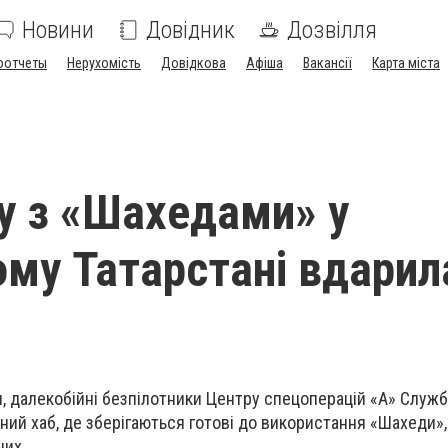
Новини
Довідник
Дозвілля
оотчеты
Нерухомість
Довідкова
Афіша
Вакансії
Карта міста
у з «Шахедами» у
ому Татарстані вдарил
ня, далекобійні безпілотники Центру спецоперацій «А» Служ
ний хаб, де зберігаються готові до використання «Шахеди»,
них.