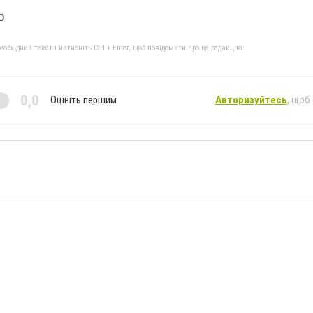
o
бхідний текст і натисніть Ctrl + Enter, щоб повідомити про це редакцію
0,0
Оцініть першим
Авторизуйтесь
, щоб