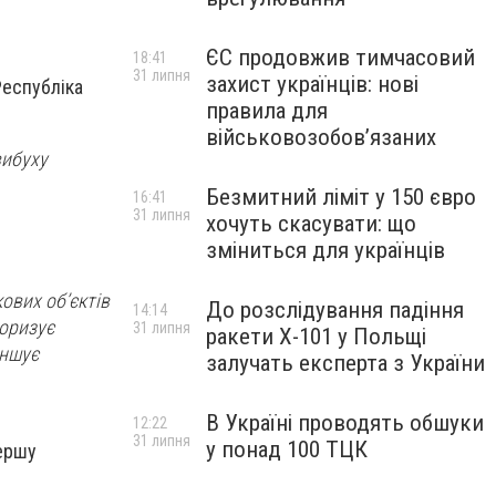
ЄС продовжив тимчасовий
18:41
31 липня
захист українців: нові
Республіка
правила для
військовозобов’язаних
вибуху
Безмитний ліміт у 150 євро
16:41
31 липня
хочуть скасувати: що
зміниться для українців
ових об’єктів
До розслідування падіння
14:14
роризує
31 липня
ракети Х-101 у Польщі
еншує
залучать експерта з України
В Україні проводять обшуки
12:22
31 липня
у понад 100 ТЦК
першу