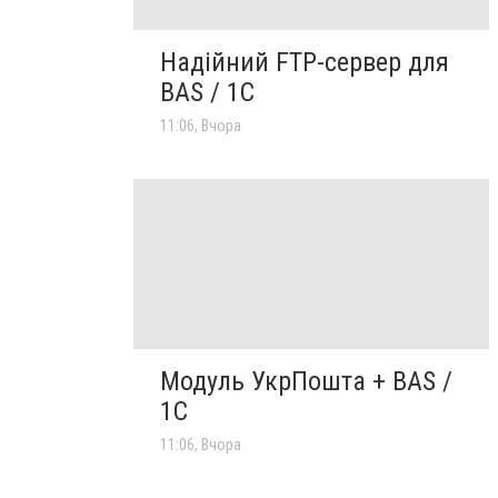
Надійний FTP-сервер для
BAS / 1C
11:06, Вчора
Модуль УкрПошта + BAS /
1C
11:06, Вчора