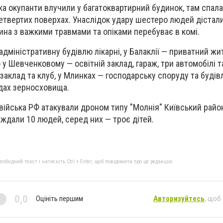
ка окупанти влучили у багатоквартирний будинок, там спал
етвертих поверхах. Унаслідок удару шестеро людей дістал
чина з важкими травмами та опіками перебуває в комі.
дміністративну будівлю лікарні, у Балаклії — приватний ж
у Шевченковому — освітній заклад, гараж, три автомобілі т
 заклад та клуб, у Млинках — господарську споруду та буді
 дах зерносховища.
 війська РФ атакували дроном типу "Молнія" Київський райо
ждали 10 людей, серед них — троє дітей.
бхідний текст і натисніть Ctrl + Enter, щоб повідомити про це редакцію
0,0
Оцініть першим
Авторизуйтесь
, щоб