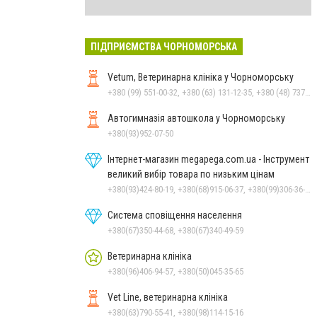
ПІДПРИЄМСТВА ЧОРНОМОРСЬКА
Vetum, Ветеринарна клініка у Чорноморську
+380 (99) 551-00-32, +380 (63) 131-12-35, +380 (48) 737-69-48, +380 (66) 784-33-31
Автогимназія автошкола у Чорноморську
+380(93)952-07-50
Інтернет-магазин megapega.com.ua - Інструмент
великий вибір товара по низьким цінам
+380(93)424-80-19, +380(68)915-06-37, +380(99)306-36-14
Система сповіщення населення
+380(67)350-44-68, +380(67)340-49-59
Ветеринарна клініка
+380(96)406-94-57, +380(50)045-35-65
Vet Line, ветеринарна клініка
+380(63)790-55-41, +380(98)114-15-16