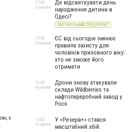
Де відсвяткувати день
17:34
5 серпня
народження дитини в
Одесі?
ПАРТНЕРСЬКИЙ СПЕЦПРОЄКТ
ЄС від сьогодні змінює
17:00
4 серпня
правила захисту для
чоловіків призовного віку:
хто не зможе його
отримати
Дрони знову атакували
16:47
4 серпня
склади Wildberries та
нафтопереробний завод у
Росії
жі, є
У «Резерв+» стався
10:00
.
4 серпня
масштабний збій: