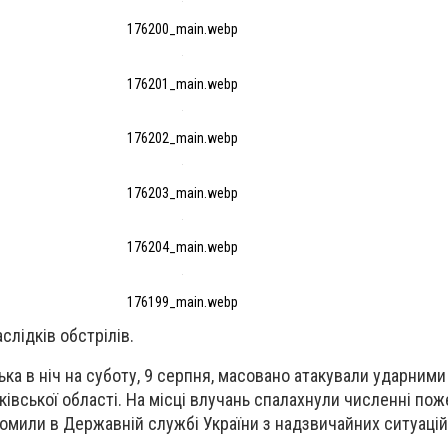
176200_main.webp
176201_main.webp
176202_main.webp
176203_main.webp
176204_main.webp
176199_main.webp
слідків обстрілів.
ська в ніч на суботу, 9 серпня, масовано атакували ударними
ківської області. На місці влучань спалахнули численні поже
омили в Державній службі України з надзвичайних ситуацій