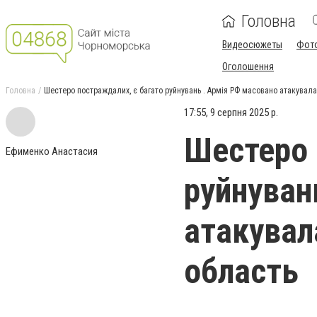
Головна
Видеосюжеты
Фот
Оголошення
Головна
Шестеро постраждалих, є багато руйнувань . Армія РФ масовано атакувал
17:55, 9 серпня 2025 р.
Шестеро 
Ефименко Анастасия
руйнуван
атакувал
область