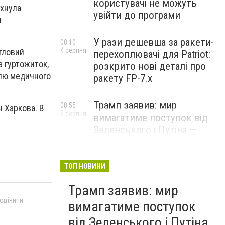
користувачі не можуть
ахнула
увійти до програми
и
У рази дешевша за ракети-
08:10
4 серпня
итловий
перехоплювачі для Patriot:
а гуртожиток,
розкрито нові деталі про
влю медичного
ракету FP-7.x
Трамп заявив: мир
08:55
н Харкова. В
2 серпня
вимагатиме поступок від
Зеленського і Путіна —
озвучив своє бачення
врегулювання
ТОП НОВИНИ
Трамп заявив: мир
 оцінити
вимагатиме поступок
від Зеленського і Путіна