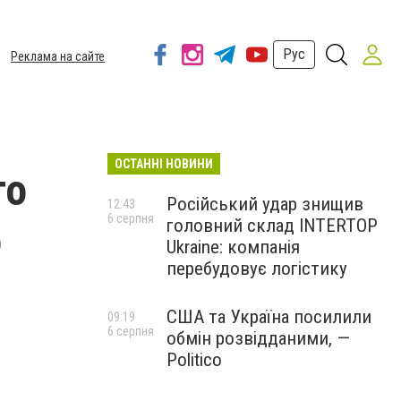
Рус
Реклама на сайте
ОСТАННІ НОВИНИ
то
Російський удар знищив
12:43
6 серпня
головний склад INTERTOP
о
Ukraine: компанія
перебудовує логістику
США та Україна посилили
09:19
6 серпня
обмін розвідданими, —
Politico