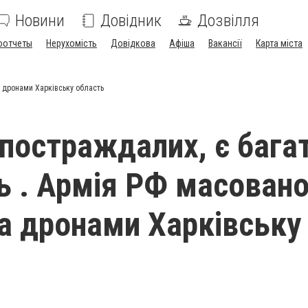
Новини
Довідник
Дозвілля
оотчеты
Нерухомість
Довідкова
Афіша
Вакансії
Карта міста
а дронами Харківську область
постраждалих, є бага
ь . Армія РФ масован
а дронами Харківську