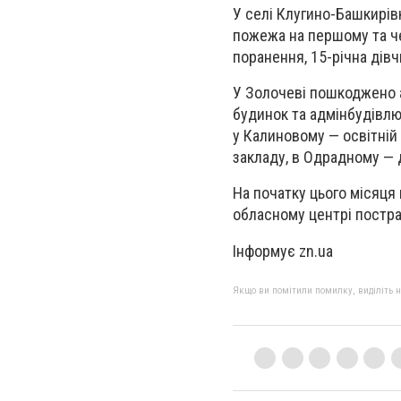
У селі Клугино-Башкирів
пожежа на першому та ч
поранення, 15-річна дів
У Золочеві пошкоджено а
будинок та адмінбудівлю 
у Калиновому — освітній
закладу, в Одрадному —
На початку цього місяця
обласному центрі постра
Інформує zn.ua
Якщо ви помітили помилку, виділіть нео