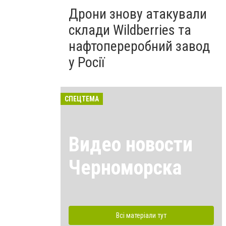
Дрони знову атакували
склади Wildberries та
нафтопереробний завод
у Росії
СПЕЦТЕМА
Видео новости
Черноморска
Всі матеріали тут