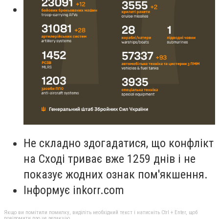
Не складно здогадатися, що конфлікт
на Сході триває вже 1259 днів і не
показує жодних ознак пом'якшення.
Інформує inkorr.com
Якщо ви помітили помилку, виділіть необхідний текст і натисніть Ctrl + Enter, щоб
повідомити про це редакцію