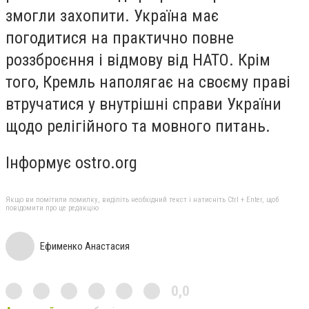
змогли захопити. Україна має
погодитися на практично повне
роззброєння і відмову від НАТО. Крім
того, Кремль наполягає на своєму праві
втручатися у внутрішні справи України
щодо релігійного та мовного питань.
Інформує ostro.org
Якщо ви помітили помилку, виділіть необхідний текст і натисніть Ctrl + Enter, щоб
повідомити про це редакцію
Ефименко Анастасия
0,0