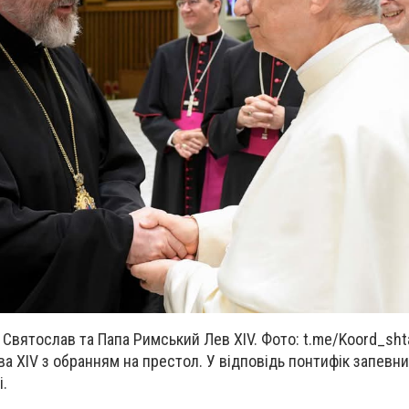
Святослав та Папа Римський Лев XIV. Фото: t.me/Koord_sht
а XIV з обранням на престол. У відповідь понтифік запевни
і.