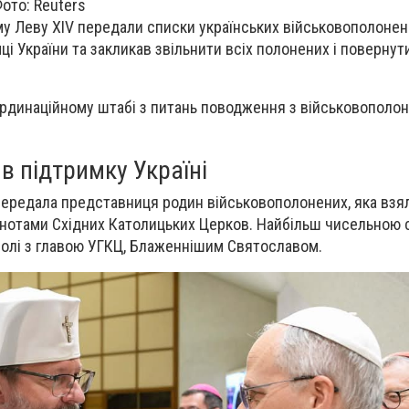
ото: Reuters
му Леву XIV передали списки українських військовополонен
ці України та закликав звільнити всіх полонених і повернут
ординаційному штабі з питань поводження з військовополо
в підтримку Україні
ередала представниця родин військовополонених, яка взял
ільнотами Східних Католицьких Церков. Найбільш чисельною 
 чолі з главою УГКЦ, Блаженнішим Святославом.