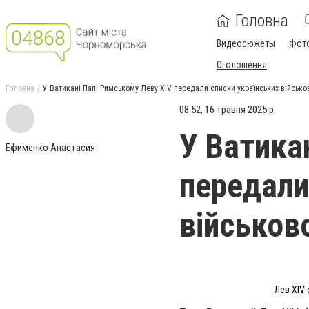
Головна
Видеосюжеты
Фот
Оголошення
Головна
У Ватикані Папі Римському Леву XIV передали списки українських військ
08:52, 16 травня 2025 р.
У Ватика
Ефименко Анастасия
передали
військов
Лев XIV 