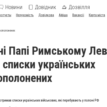
Новини
Довідник
Дозвілля
оотчеты
Нерухомість
Довідкова
Афіша
Вакансії
Карта міста
овополонених
ні Папі Римському Лев
 списки українських
ополонених
отримав списки українських військових, які перебувають у полоні РФ