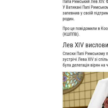
Папа Римський Лев XIV. Ф
У Ватикані Папі Римсько
запевнив у своїй підтрим
родин.
Про це повідомили в Ко
(КШППВ).
Лев XIV вислови
Списки Папі Римському п
зустрічі Лева XIV зі сп
була делегація вірян на