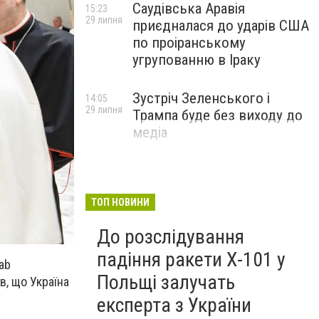
Саудівська Аравія
15:23
29 липня
приєдналася до ударів США
по проіранському
угрупованню в Іраку
Зустріч Зеленського і
14:05
29 липня
Трампа буде без виходу до
медіа
ТОП НОВИНИ
До розслідування
падіння ракети Х-101 у
ab
Польщі залучать
в, що Україна
експерта з України