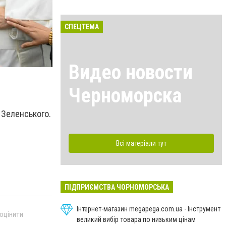
СПЕЦТЕМА
Видео новости
Черноморска
 Зеленського.
Всі матеріали тут
ПІДПРИЄМСТВА ЧОРНОМОРСЬКА
Інтернет-магазин megapega.com.ua - Інструмент
 оцінити
великий вибір товара по низьким цінам