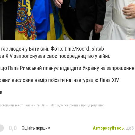
ітає людей у Ватикані. Фото: t.me/Koord_shtab
в XIV запропонував своє посередництво у війні.
 що Папа Римський планує відвідати Україну на запрошення
їни висловив намір поїхати на інавгурацію Лева XIV.
ve
бхідний текст і натисніть Ctrl + Enter, щоб повідомити про це редакцію
0,0
Оцініть першим
Авторизуйтесь
, щоб