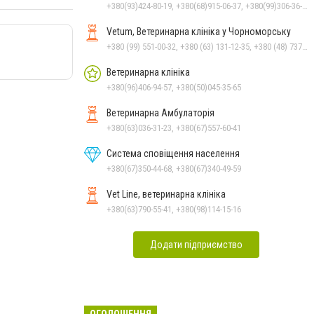
+380(93)424-80-19, +380(68)915-06-37, +380(99)306-36-14
Vetum, Ветеринарна клініка у Чорноморську
+380 (99) 551-00-32, +380 (63) 131-12-35, +380 (48) 737-69-48, +380 (66) 784-33-31
Ветеринарна клініка
+380(96)406-94-57, +380(50)045-35-65
Ветеринарна Амбулаторія
+380(63)036-31-23, +380(67)557-60-41
Система сповіщення населення
+380(67)350-44-68, +380(67)340-49-59
Vet Line, ветеринарна клініка
+380(63)790-55-41, +380(98)114-15-16
Додати підприємство
ОГОЛОШЕННЯ