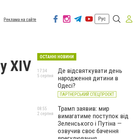
Рус
Реклама на сайте
ОСТАННІ НОВИНИ
у XIV
Де відсвяткувати день
17:34
5 серпня
народження дитини в
Одесі?
ПАРТНЕРСЬКИЙ СПЕЦПРОЄКТ
Трамп заявив: мир
08:55
2 серпня
вимагатиме поступок від
Зеленського і Путіна —
озвучив своє бачення
врегулювання