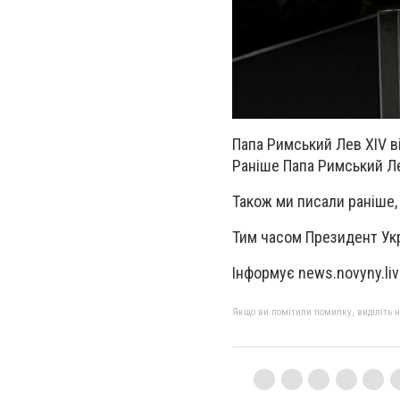
Папа Римський Лев XIV в
Раніше Папа Римський Ле
Також ми писали раніше,
Тим часом Президент Укра
Інформує news.novyny.li
Якщо ви помітили помилку, виділіть нео