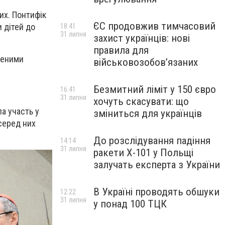
их. Понтифік
ЄС продовжив тимчасовий
и дітей до
18:41
31 липня
захист українців: нові
правила для
неними
військовозобов’язаних
Безмитний ліміт у 150 євро
16:41
31 липня
хочуть скасувати: що
а участь у
зміниться для українців
серед них
До розслідування падіння
14:14
31 липня
ракети Х-101 у Польщі
залучать експерта з України
В Україні проводять обшуки
12:22
31 липня
у понад 100 ТЦК