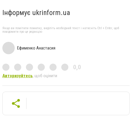
Інформує ukrinform.ua
Якщо ви помітили помилку, виділіть необхідний текст і натисніть Ctrl + Enter, щоб
повідомити про це редакцію
Ефименко Анастасия
0,0
Авторизуйтесь
, щоб оцінити