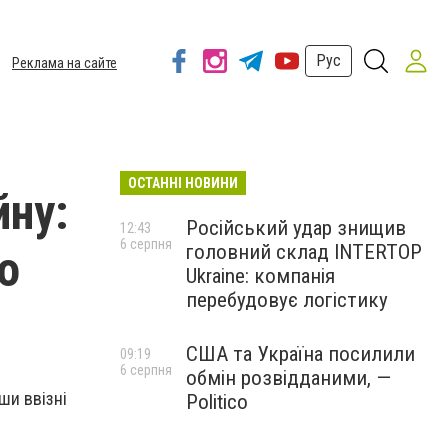
Рус
Реклама на сайте
ОСТАННІ НОВИНИ
йну:
Російський удар знищив
12:43
6 серпня
головний склад INTERTOP
о
Ukraine: компанія
перебудовує логістику
США та Україна посилили
09:19
6 серпня
обмін розвідданими, —
ши ввізні
Politico