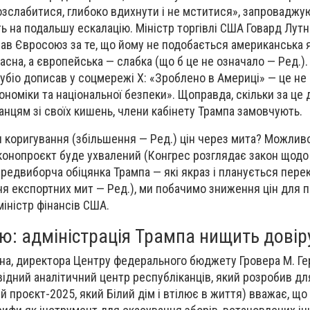
зслабитися, глибоко вдихнути і не мститися», запроваджу
ть на подальшу ескалацію. Міністр торгівлі США Говард Лутн
ав Євросоюз за те, що йому не подобається американська
расна, а європейська — слабка (що б це не означало — Ред.).
біо дописав у соцмережі Х: «Зроблено в Америці» — це не
ономіки та національної безпеки». Щоправда, скільки за це
нцям зі своїх кишень, члени кабінету Трампа замовчують.
 коригування (збільшення — Ред.) цін через мита? Можлив
аконопроєкт буде ухвалений (Конгрес розглядає закон щод
ередвиборча обіцянка Трампа — які якраз і планується пере
я експортних мит — Ред.), ми побачимо зниження цін для
міністр фінансів США.
ю: адміністрація Трампа нищить дові
на, директора Центру федерального бюджету Гровера М. Ге
відний аналітичний центр республіканців, який розробив дл
й проєкт-2025, який Білий дім і втілює в життя) вважає, що