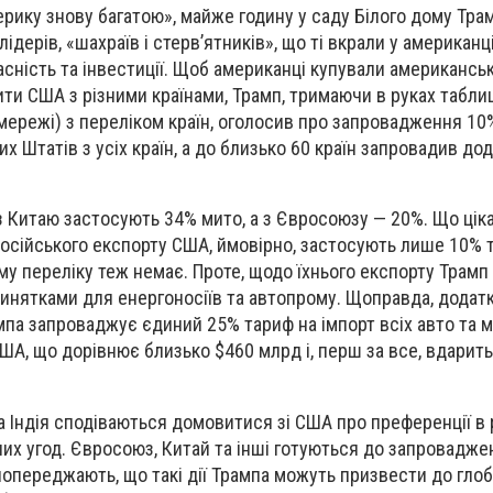
рику знову багатою», майже годину у саду Білого дому Тра
дерів, «шахраїв і стерв’ятників», що ті вкрали у американці
асність та інвестиції. Щоб американці купували американськ
ити США з різними країнами, Трамп, тримаючи в руках табли
мережі) з переліком країн, оголосив про запровадження 10
х Штатів з усіх країн, а до близько 60 країн запровадив до
 Китаю застосують 34% мито, а з Євросоюзу — 20%. Що цікав
 російського експорту США, ймовірно, застосують лише 10% 
му переліку теж немає. Проте, щодо їхнього експорту Трамп
инятками для енергоносіїв та автопрому. Щоправда, додатк
ампа запроваджує єдиний 25% тариф на імпорт всіх авто та 
США, що дорівнює близько $460 млрд і, перш за все, вдарить
 та Індія сподіваються домовитися зі США про преференції в
их угод. Євросоюз, Китай та інші готуються до запровадже
 попереджають, що такі дії Трампа можуть призвести до глоб