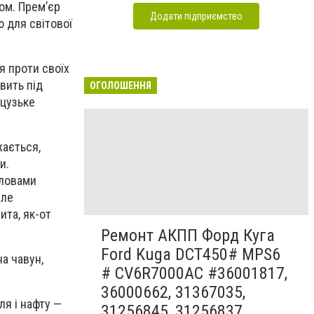
ом. Прем’єр
Додати підприємство
ю для світової
я проти своїх
вить під
ОГОЛОШЕННЯ
нцузьке
жається,
и.
словами
але
ита, як-от
Ремонт АКПП Форд Куга
Ford Kuga DCT450# MPS6
а чавун,
# CV6R7000AC #36001817,
36000662, 31367035,
ля і нафту —
31256845, 31256837,