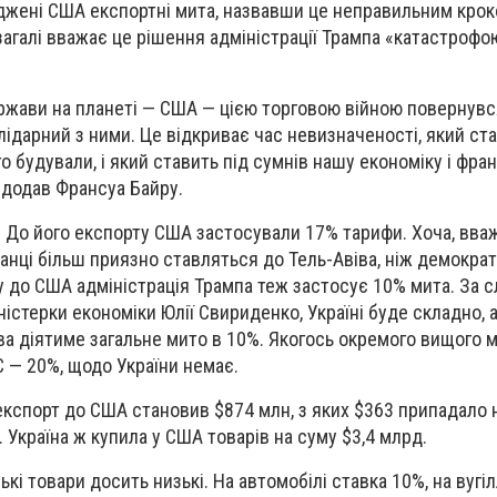
джені США експортні мита, назвавши це неправильним крок
загалі вважає це рішення адміністрації Трампа «катастрофо
жави на планеті — США — цією торговою війною повернувс
лідарний з ними. Це відкриває час невизначеності, який ста
го будували, і який ставить під сумнів нашу економіку і фра
— додав Франсуа Байру.
ю. До його експорту США застосували 17% тарифи. Хоча, вва
анці більш приязно ставляться до Тель-Авіва, ніж демократ
у до США адміністрація Трампа теж застосує 10% мита. За 
істерки економіки Юлії Свириденко, Україні буде складно, 
ва діятиме загальне мито в 10%. Якогось окремого вищого м
С — 20%, щодо України немає.
 експорт до США становив $874 млн, з яких $363 припадало н
. Україна ж купила у США товарів на суму $3,4 млрд.
кі товари досить низькі. На автомобілі ставка 10%, на вугіл