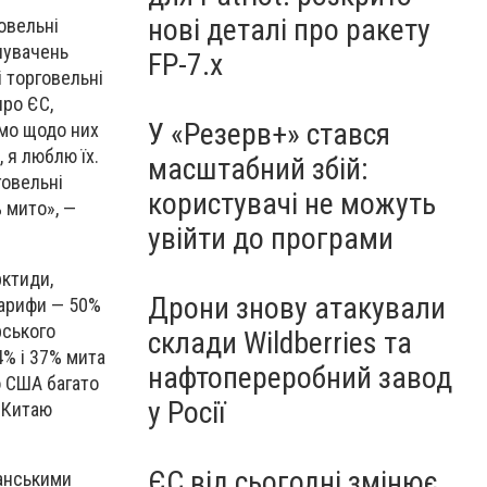
нові деталі про ракету
овельні
нувачень
FP-7.x
 торговельні
про ЄС,
У «Резерв+» стався
имо щодо них
 я люблю їх.
масштабний збій:
говельні
користувачі не можуть
% мито», —
увійти до програми
рктиди,
Дрони знову атакували
тарифи — 50%
рського
склади Wildberries та
4% і 37% мита
нафтопереробний завод
о США багато
у Росії
в Китаю
ЄС від сьогодні змінює
канськими