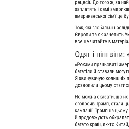
рецесії. До того ж, за н
заплатять і самі америка
американської сім’ї це бу
Тож, які глобальні наслі
Європи та як зачепить У
все це читайте в матеріа
Одяг і пінгвіни
«Роками працьовиті амер
багатіли й ставали могут
Я звинувачую колишніх пр
дозволили цьому статися
Не можна сказати, що нов
оголосив Трамп, стали ц
кампанії. Трамп на цьому
й продовжують обкрадати
багато країн, як-то Кита