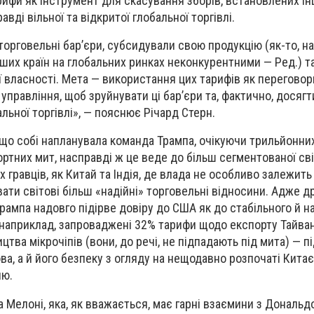
ифи як інструмент для скасування зборів, встановлених і
авді вільної та відкритої глобальної торгівлі.
торговельні бар’єри, субсидували свою продукцію (як-то, н
нших країн на глобальних ринках неконкурентними — Ред.) т
ї власності. Мета — використання цих тарифів як переговор
правління, щоб зруйнувати ці бар’єри та, фактично, досягт
альної торгівлі», — пояснює Річард Стерн.
, що собі напланувала команда Трампа, очікуючи трильйонн
ртних мит, насправді ж це веде до більш сегментованої світ
х гравців, як Китай та Індія, де влада не особливо залежить
ати світові більш «надійні» торговельні відносини. Адже д
рампа надовго підірве довіру до США як до стабільного й н
, наприклад, запроваджені 32% тарифи щодо експорту Тайва
цтва мікрочіпів (вони, до речі, не підпадають під мита) — п
а, а й його безпеку з огляду на нещодавно розпочаті Китає
ню.
а Мелоні, яка, як вважається, має гарні взаємини з Дональ