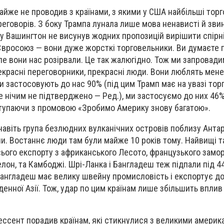
майже не проводив з країнами, з якими у США найбільші торг
реговорів. З боку Трампа лунала лише мова ненависті й зви
му Вашингтон не висунув жодних пропозицій вирішити спірні
Євросоюз — вони дуже жорсткі торговельники. Ви думаєте 
ле вони нас розірвали. Це так жалюгідно. Тож ми запровад
екрасні переговорники, прекрасні люди. Вони люблять мене,
и застосовують до нас 90% (під цим Трамп має на увазі тор
це нічим не підтверджено — Ред.), ми застосуємо до них 46
ступаючи з промовою «Зробимо Америку знову багатою».
навіть група безлюдних вулканічних островів поблизу Анта
ни. Востаннє люди там були майже 10 років тому. Найвищі 
сього експорту з африканського Лесото, французького замо
елон, та Камбоджі. Шрі-Ланка і Бангладеш теж підпали під 4
Бангладеш має велику швейну промисловість і експортує д
івденної Азії. Тож, удар по цим країнам лише збільшить впли
Бессент порадив країнам, які стикнулися з великими амери