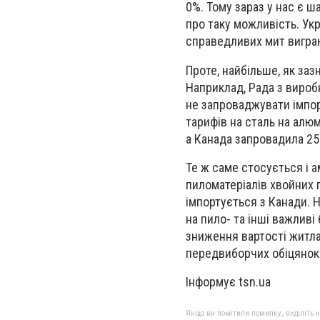
0%. Тому зараз у нас є 
про таку можливість. Ук
справедливих мит виграю
Проте, найбільше, як за
Наприклад, Рада з вироб
не запроваджувати імпор
тарифів на сталь на алюм
а Канада запровадила 25
Те ж саме стосується і а
пиломатеріалів хвойних п
імпортується з Канади. 
на пило- та інші важливі
зниження вартості житла
передвиборчих обіцянок
Інформує tsn.ua
Якщо ви помітили помилку, виділіть нео