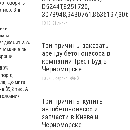
ко говорить
D5244T,8251720,
тнер. Від
3073948,9480761,8636197,306
13:13, 31 липня
ики.
ампа
роваджених 25%
Три причины заказать
нський віскі,
аренду бетононасоса в
раїни.
компании Трест Буд в
 80%
Черноморске
 порід,
3
10:34, 5 серпня
ала, що мита
а $9,2 тис. А
 головних
Три причины купить
автобетононасос и
запчасти в Киеве и
Черноморске