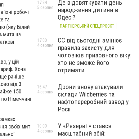
Де відсвяткувати день
17:34
мп
5 серпня
народження дитини в
в їхні робочі
Одесі?
е та
ПАРТНЕРСЬКИЙ СПЕЦПРОЄКТ
цю (яку Білий
% мита на
ЄС від сьогодні змінює
17:00
даткові
4 серпня
правила захисту для
чоловіків призовного віку:
о, у цій
хто не зможе його
тариф. Хоча
отримати
 ще раніше
ово від 3
Дрони знову атакували
16:47
майже 150
4 серпня
склади Wildberries та
 по Німеччині
нафтопереробний завод у
Росії
 рамках
У «Резерв+» стався
ння своїх мит
10:00
4 серпня
масштабний збій:
альної