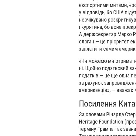
експортними митами, «ро
у відповідь, бо США піду
неочікувано розкритикув
і курятина, бо вона прек
А держсекретар Марко Ру
слоган — це пріоритет ек
заплатити самим америка
«Чи можемо ми отримати
ні. Щойно податковий з
податків — це ще одна п
за рахунок запровадженн
американців», — вважає 
Посилення Кита
За словами Річарда Стер
Heritage Foundation (про
терміну Трампа так звани