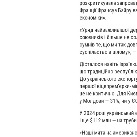
розкритикувала запрова
Франції Франсуа Байру в
економіки».
«Уряд найважливішої дер
союзників і більше не со
сумнів те, що ми так дов
суспільство в цілому», 
Дісталося навіть Ізраїл
що традиційно республік
До українського експорт
першої віцепрем’єрки-мін
це не критично. Для Киє
у Молдови — 31%, чи у Є
У 2024 році український
і ще $112 млн — на труби
«Наші мита на американсь