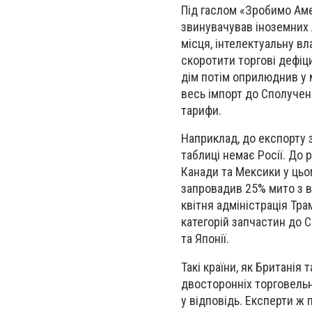
Під гаслом «Зробимо Аме
звинувачував іноземних лі
місця, інтелектуальну вл
скоротити торгові дефіц
дім потім оприлюднив у 
весь імпорт до Сполучени
тарифи.
Наприклад, до експорту з
таблиці немає Росії. До
Канади та Мексики у цьо
запровадив 25% мито з в
квітня адміністрація Тр
категорій запчастин до 
та Японії.
Такі країни, як Британія
двосторонніх торговельн
у відповідь. Експерти ж