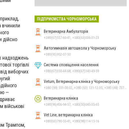
ншими
априклад,
ПІДПРИЄМСТВА ЧОРНОМОРСЬКА
а вчинили
Ветеринарна Амбулаторія
ного
+380(67)557-60-41, +380(63)036-31-23
и дійсно
Автогимназія автошкола у Чорноморську
+380(93)952-07-50
их надходжень
ової торгівлі
Система сповіщення населення
 від виборчих
+380(67)350-44-68, +380(67)340-49-59
ругий
Vetum, Ветеринарна клініка у Чорноморську
адійного
+380 (99) 551-00-32, +380 (63) 131-12-35, +380 (48) 737-69-48, +380 (66) 784-33-31
ню —
Ветеринарна клініка
ідриває
+380(96)406-94-57, +380(50)045-35-65
м військові
Vet Line, ветеринарна клініка
+380(63)790-55-41, +380(98)114-15-16
дом Трампом,