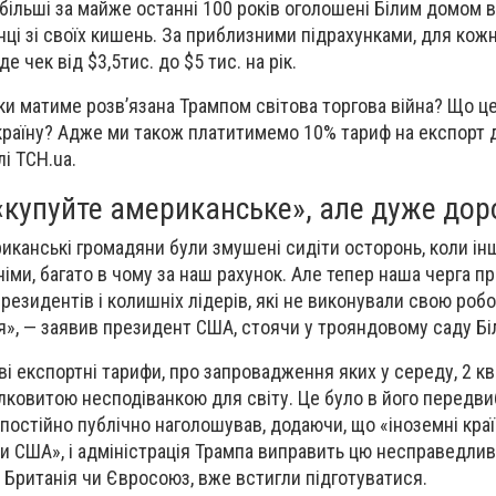
айбільші за майже останні 100 років оголошені Білим домом в
нці зі своїх кишень. За приблизними підрахунками, для кожн
де чек від $3,5тис. до $5 тис. на рік.
дки матиме розв’язана Трампом світова торгова війна? Що ц
країну? Адже ми також платитимемо 10% тариф на експорт 
лі ТСН.ua.
: «купуйте американське», але дуже дор
иканські громадяни були змушені сидіти осторонь, коли інш
німи, багато в чому за наш рахунок. Але тепер наша черга пр
езидентів і колишніх лідерів, які не виконували свою робо
», — заявив президент США, стоячи у трояндовому саду Бі
і експортні тарифи, про запровадження яких у середу, 2 кв
ілковитою несподіванкою для світу. Це було в його передви
 постійно публічно наголошував, додаючи, що «іноземні кра
 США», і адміністрація Трампа виправить цю несправедлив
й, Британія чи Євросоюз, вже встигли підготуватися.