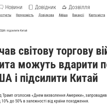
Новини
Довідник
Дозвілля
оотчеты
Нерухомість
Довідкова
Афіша
Вакансії
Карта міста
 США і підсилити Китай
ав світову торгову ві
мита можуть вдарити п
А і підсилити Китай
ьд Трамп оголосив «Днем визволення Америки», запровадив
д 10% до 50% в залежності від країни походження.