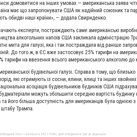
шанси домовитися на інших умовах — американська заява чіт
раїна має що запропонувати США як надійний союзник та пар
ть обидві наші країни», — додала Свириденко.
значають експерти, постраждають саме американські виробн
ництва алкогольних напоїв США закликала адміністрацію Тр
тні мита для галузі, яка і так постраждала від раніше зап
іній. До того ж, в ЄС вже застосовує 25% тарифи на америка
% тарифи на ввезення всього американського алкоголю до к
мериканської будівельної галузі. Справа в тому, що близько
орід, які отримують із сосни, ялини, ялиці та інших хвойних
Національна асоціація будівельників будинків США підрахув
 будматеріали можуть збільшити середню вартість будинку н
 та його більша доступність для американців була однією з
 штабу Трампа.
бхідний текст і натисніть Ctrl + Enter, щоб повідомити про це редакцію