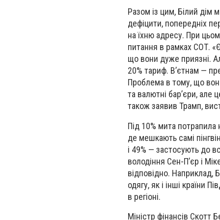
Разом із цим, Білий дім 
дефіцити, попередніх пе
на їхню адресу. При цьо
питання в рамках СОТ. «
що вони дуже приязні. А
20% тариф. В’єтнам — пр
Проблема в тому, що вон
та валютні бар’єри, але 
також заявив Трамп, ви
Під 10% мита потрапила 
де мешкають самі пінгві
і 49% — застосують до в
володіння Сен-П’єр і Мік
відповідно. Наприклад, 
одягу, як і інші країни П
в регіоні.
Міністр фінансів Скотт 