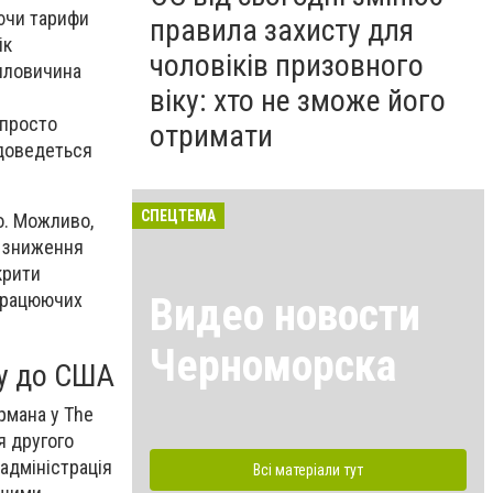
ючи тарифи
правила захисту для
ік
чоловіків призовного
 яловичина
віку: хто не зможе його
 просто
отримати
 доведеться
СПЕЦТЕМА
о. Можливо,
о зниження
крити
 працюючих
Видео новости
Черноморска
ру до США
рмана у The
я другого
 адміністрація
Всі матеріали тут