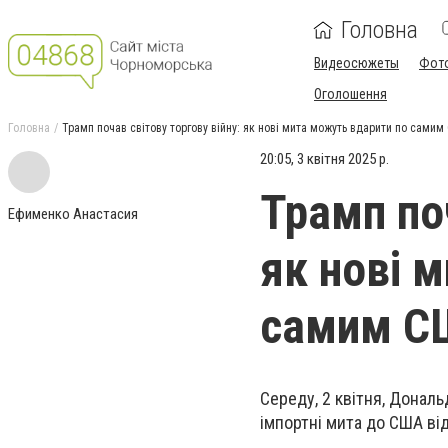
Головна
Видеосюжеты
Фот
Оголошення
Головна
Трамп почав світову торгову війну: як нові мита можуть вдарити по самим
20:05, 3 квітня 2025 р.
Трамп поч
Ефименко Анастасия
як нові 
самим СШ
Середу, 2 квітня, Донал
імпортні мита до США ві