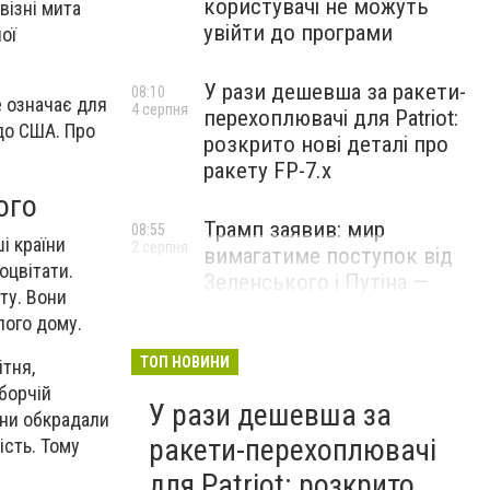
користувачі не можуть
візні мита
увійти до програми
ої
У рази дешевша за ракети-
08:10
е означає для
4 серпня
перехоплювачі для Patriot:
до США. Про
розкрито нові деталі про
ракету FP-7.x
ого
Трамп заявив: мир
08:55
і країни
2 серпня
вимагатиме поступок від
оцвітати.
Зеленського і Путіна —
ту. Вони
озвучив своє бачення
лого дому.
врегулювання
ТОП НОВИНИ
ітня,
борчій
У рази дешевша за
їни обкрадали
ракети-перехоплювачі
ість. Тому
для Patriot: розкрито