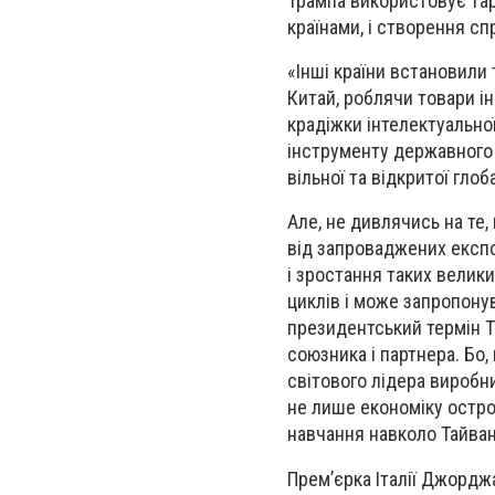
Трампа використовує тар
країнами, і створення спр
«Інші країни встановили 
Китай, роблячи товари і
крадіжки інтелектуально
інструменту державного у
вільної та відкритої глоб
Але, не дивлячись на те
від запроваджених експо
і зростання таких велики
циклів і може запропонув
президентський термін Т
союзника і партнера. Бо
світового лідера виробни
не лише економіку остров
навчання навколо Тайва
Прем’єрка Італії Джордж