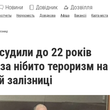
Новини
Довідник
Дозвілля
оотчеты
Нерухомість
Довідкова
Афіша
Вакансії
Карта міста
лізниці
асудили до 22 років
 за нібито тероризм на
й залізниці