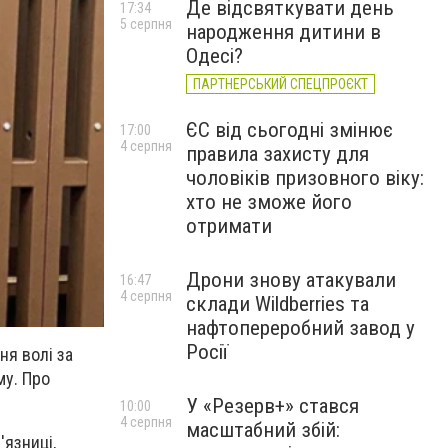
Де відсвяткувати день
17:34
5 серпня
народження дитини в
Одесі?
ПАРТНЕРСЬКИЙ СПЕЦПРОЄКТ
ЄС від сьогодні змінює
17:00
4 серпня
правила захисту для
чоловіків призовного віку:
хто не зможе його
отримати
Дрони знову атакували
16:47
4 серпня
склади Wildberries та
нафтопереробний завод у
Росії
ня волі за
му. Про
У «Резерв+» стався
10:00
4 серпня
масштабний збій:
'язниці,