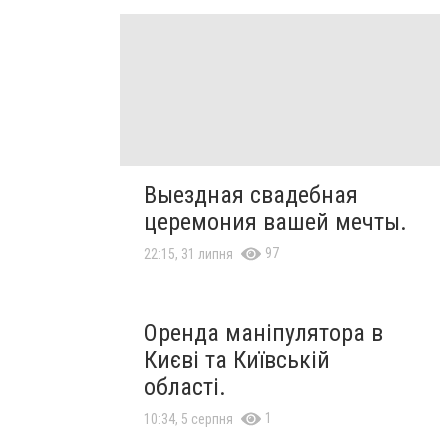
Выездная свадебная
церемония вашей мечты.
97
22:15, 31 липня
Оренда маніпулятора в
Києві та Київській
області.
1
10:34, 5 серпня