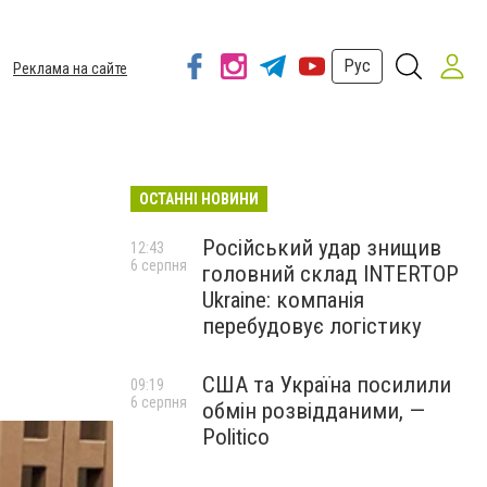
Рус
Реклама на сайте
ОСТАННІ НОВИНИ
Російський удар знищив
12:43
6 серпня
головний склад INTERTOP
Ukraine: компанія
перебудовує логістику
США та Україна посилили
09:19
6 серпня
обмін розвідданими, —
Politico