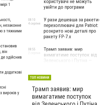
користувачі не можуть
мірі 1
увійти до програми
У рази дешевша за ракети-
ності,
08:10
4 серпня
перехоплювачі для Patriot:
н, незаконне
розкрито нові деталі про
єю з тяжкими
ракету FP-7.x
 встановив
Трамп заявив: мир
08:55
 він
2 серпня
вимагатиме поступок від
 де здійснив
Зеленського і Путіна —
озвучив своє бачення
врегулювання
ти додаткові
ТОП НОВИНИ
исні
Трамп заявив: мир
х вироків у
вимагатиме поступок
від Зеленського і Путіна