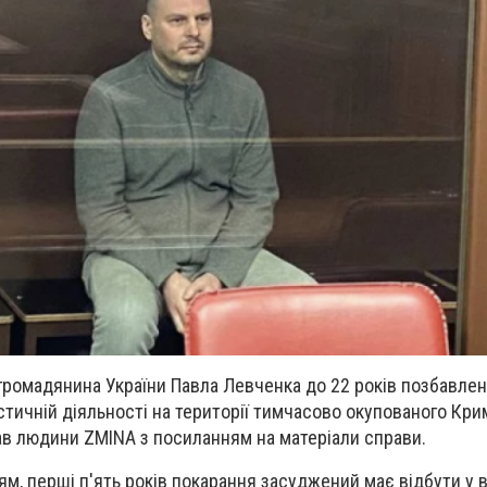
громадянина України Павла Левченка до 22 років позбавлен
тичній діяльності на території тимчасово окупованого Кри
в людини ZMINA з посиланням на матеріали справи.
м, перші п'ять років покарання засуджений має відбути у в