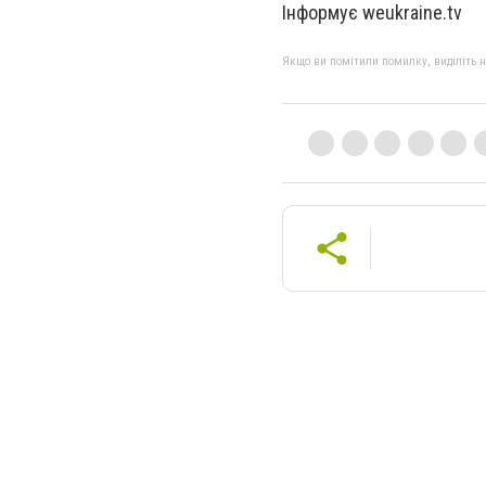
Інформує weukraine.tv
Якщо ви помітили помилку, виділіть нео