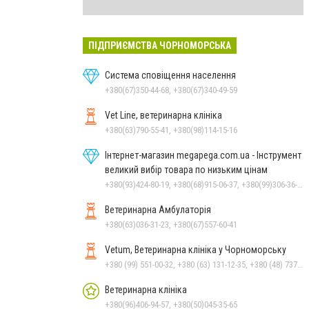
ПІДПРИЄМСТВА ЧОРНОМОРСЬКА
Система сповіщення населення
+380(67)350-44-68, +380(67)340-49-59
Vet Line, ветеринарна клініка
+380(63)790-55-41, +380(98)114-15-16
Інтернет-магазин megapega.com.ua - Інструмент
великий вибір товара по низьким цінам
+380(93)424-80-19, +380(68)915-06-37, +380(99)306-36-14
Ветеринарна Амбулаторія
+380(63)036-31-23, +380(67)557-60-41
Vetum, Ветеринарна клініка у Чорноморську
+380 (99) 551-00-32, +380 (63) 131-12-35, +380 (48) 737-69-48, +380 (66) 784-33-31
Ветеринарна клініка
+380(96)406-94-57, +380(50)045-35-65