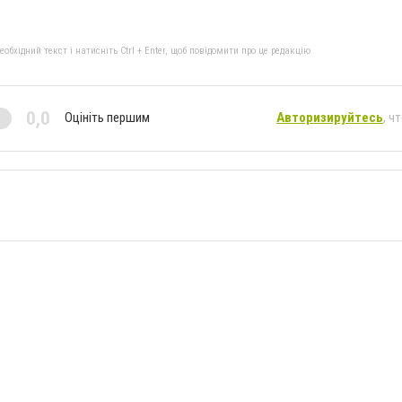
бхідний текст і натисніть Ctrl + Enter, щоб повідомити про це редакцію
0,0
Оцініть першим
Авторизируйтесь
, ч