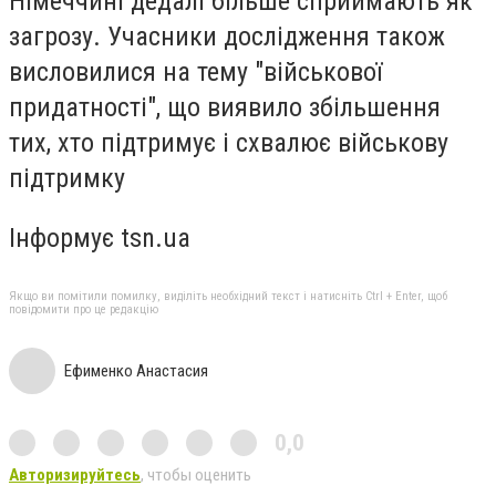
Німеччині дедалі більше сприймають як
загрозу. Учасники дослідження також
висловилися на тему "військової
придатності", що виявило збільшення
тих, хто підтримує і схвалює військову
підтримку
Інформує tsn.ua
Якщо ви помітили помилку, виділіть необхідний текст і натисніть Ctrl + Enter, щоб
повідомити про це редакцію
Ефименко Анастасия
0,0
Авторизируйтесь
, чтобы оценить