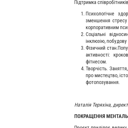
Підтримка співробітників
Психологічне здор
зменшення стресу т
корпоративним пси
Соціальні відноси
інклюзію, побудову 
Фізичний стан.Попу
активності: кроко
фітнесом.
Творчість. Заняття
про мистецтво, істо
фотопозування.
Наталія Теряхіна, директ
ПОКРАЩЕННЯ МЕНТАЛЬНО
Проєкт приділяє велику