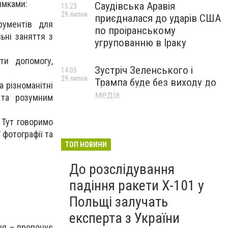
ямками:
Саудівська Аравія
15:23
29 липня
приєдналася до ударів США
трументів для
по проіранському
ьні заняття з
угрупованню в Іраку
ати допомогу,
Зустріч Зеленського і
14:05
29 липня
Трампа буде без виходу до
а різноманітні
медіа
ю та розумним
 Тут говоримо
 фотографії та
ТОП НОВИНИ
До розслідування
падіння ракети Х-101 у
Польщі залучать
експерта з України
ня – пропонує