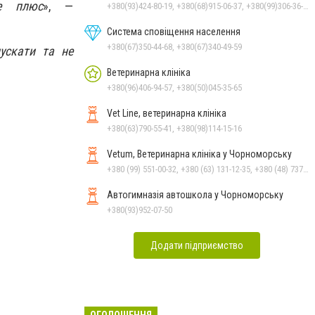
це плюс
», —
+380(93)424-80-19, +380(68)915-06-37, +380(99)306-36-14
Система сповіщення населення
+380(67)350-44-68, +380(67)340-49-59
ускати та не
Ветеринарна клініка
+380(96)406-94-57, +380(50)045-35-65
Vet Line, ветеринарна клініка
+380(63)790-55-41, +380(98)114-15-16
Vetum, Ветеринарна клініка у Чорноморську
+380 (99) 551-00-32, +380 (63) 131-12-35, +380 (48) 737-69-48, +380 (66) 784-33-31
Автогимназія автошкола у Чорноморську
+380(93)952-07-50
Додати підприємство
ОГОЛОШЕННЯ