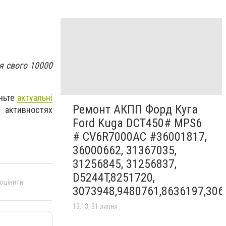
я свого 10000
яньте
актуальні
Ремонт АКПП Форд Куга
х активностях
Ford Kuga DCT450# MPS6
# CV6R7000AC #36001817,
36000662, 31367035,
31256845, 31256837,
D5244T,8251720,
 оцінити
3073948,9480761,8636197,306
13:13, 31 липня