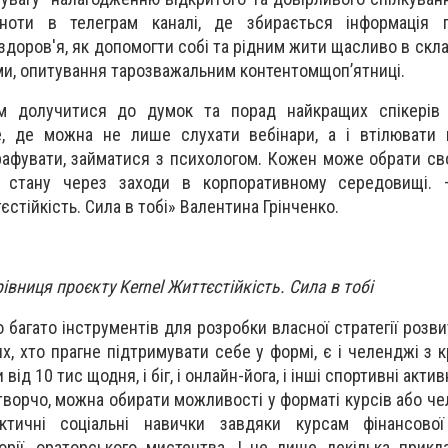
оти в телеграм каналі, де збирається інформація 
здоров'я, як допомогти собі та рідним жити щасливо в скла
ми, опитування тарозважальним контентомщоп’ятниці.
м долучитися до думок та порад найкращих спікерів 
 де можна не лише слухати вебінари, а і втілювати 
графувати, займатися з психологом. Кожен може обрати св
 стану через заходи в корпоративному середовищі. 
стійкість. Сила в тобі» Валентина Грінченко.
івниця проєкту Kernel Життєстійкість. Сила в тобі
 багато інструментів для розробки власної стратегії розв
х, хто прагне підтримувати себе у формі, є і челенджі з 
ід 10 тис щодня, і біг, і онлайн-йога, і інші спортивні акти
ворчо, можна обирати можливості у форматі курсів або че
тичні соціальні навички завдяки курсам фінансової 
орії, ораторського мистецтва. І це лише декілька прикла