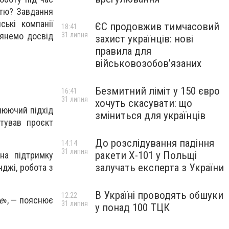
стю? Завдання
ські компанії
ЄС продовжив тимчасовий
18:41
лянемо досвід
31 липня
захист українців: нові
правила для
військовозобов’язаних
Безмитний ліміт у 150 євро
16:41
31 липня
хочуть скасувати: що
люючий підхід
зміниться для українців
тував проєкт
До розслідування падіння
14:14
31 липня
ракети Х-101 у Польщі
на підтримку
залучать експерта з України
нджі, робота з
В Україні проводять обшуки
12:22
е
», — пояснює
31 липня
у понад 100 ТЦК