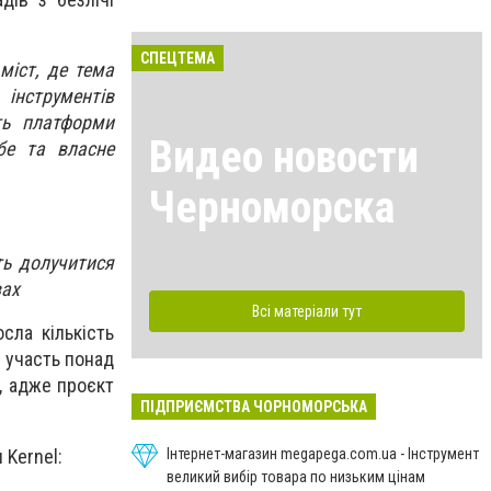
СПЕЦТЕМА
міст, де тема
інструментів
ть платформи
Видео новости
бе та власне
Черноморска
ть долучитися
вах
Всі матеріали тут
сла кількість
 участь понад
и, адже проєкт
ПІДПРИЄМСТВА ЧОРНОМОРСЬКА
 Kernel:
Інтернет-магазин megapega.com.ua - Інструмент
великий вибір товара по низьким цінам