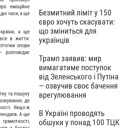
про емоційне
Безмитний ліміт у 150
дні часи, а ще
євро хочуть скасувати:
що зміниться для
країни, а ще
українців
все в життя:
оїточки опори
— розповідає
Трамп заявив: мир
вимагатиме поступок
від Зеленського і Путіна
— озвучив своє бачення
врегулювання
итку та пошуку
крокування, де
вності. Якщо ж
В Україні проводять
ленджів. А ще
обшуки у понад 100 ТЦК
грамотності,
дів з безлічі