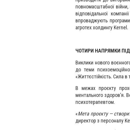
повномасштабної війни,
відповідальної компані
впроваджують програми 
агротех холдингу Kernel.
ЧОТИРИ НАПРЯМКИ ПІ
Виклики нового воєнног
до теми психоемоційно
«Життєстійкість. Сила в т
В межах проєкту прохо
ментального здоров’я. В
психотерапевтом.
«
Мета проєкту — створи
директор з персоналу Ker