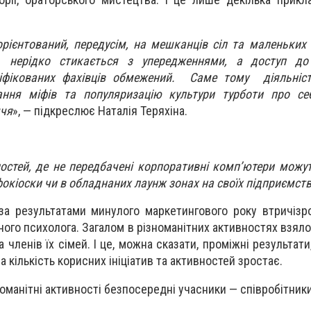
ієнтований, передусім, на мешканців сіл та маленьких 
 нерідко стикається з упередженнями, а доступ до 
іфікованих фахівців обмежений. Саме тому діяльніс
ння міфів та популяризацію культури турботи про се
ччя
», — підкреслює Наталія Теряхіна.
ностей, де не передбачені корпоративні комп’ютери можу
фокіоски чи в обладнаних лаунж зонах на своїх підприємст
за результатами минулого маркетингового року втричізро
ого психолога. Загалом в різноманітних активностях взяло
а членів їх сімей. І це, можна сказати, проміжні результат
 кількість корисних ініціатив та активностей зростає.
оманітні активності безпосередні учасники — співробітники