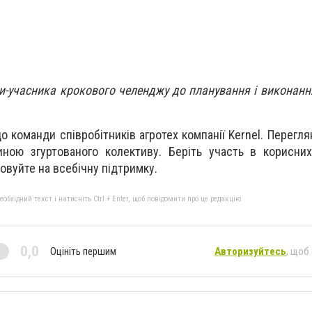
ги-учасника крокового челенджу до планування і виконанн
 команди співробітників агротех компанії Kernel. Перегл
иною згуртованого колективу. Беріть участь в корисни
ховуйте на всебічну підтримку.
бхідний текст і натисніть Ctrl + Enter, щоб повідомити про це редакцію
0,0
Оцініть першим
Авторизуйтесь
, щоб