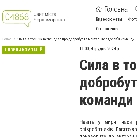
Головна
Видеосюжеты
Фот
Оголошення
Головна
Сила в тобі: Як Kernel дбає про добробут та ментальне здоров'я команди
11:00, 4 грудня 2024 р.
НОВИНИ КОМПАНІЙ
Сила в то
добробут
команди
Навіть у мирні часи 
співробітників. Багато 
призводити до вигоранн