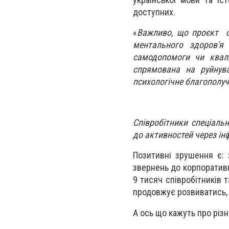
доступних.
«
Важливо, що проєкт ор
ментального здоров'я
самодопомоги чи квал
спрямована на руйнува
психологічне благополу
Співробітники спеціаль
до активностей через ін
Позитивні зрушення є: 
звернень до корпоративн
9 тисяч співробітників т
продовжує розвиватись, а
А ось що кажуть про різн