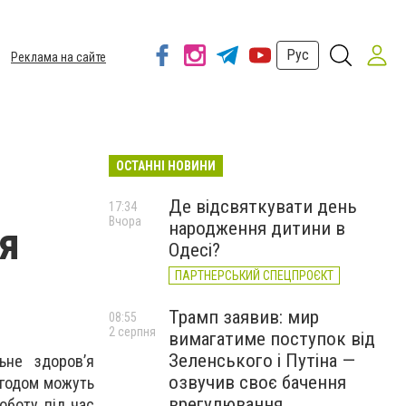
Рус
Реклама на сайте
ОСТАННІ НОВИНИ
Де відсвяткувати день
17:34
Вчора
народження дитини в
'я
Одесі?
ПАРТНЕРСЬКИЙ СПЕЦПРОЄКТ
Трамп заявив: мир
08:55
2 серпня
вимагатиме поступок від
Зеленського і Путіна —
ьне здоров’я
озвучив своє бачення
 згодом можуть
врегулювання
оботу під час