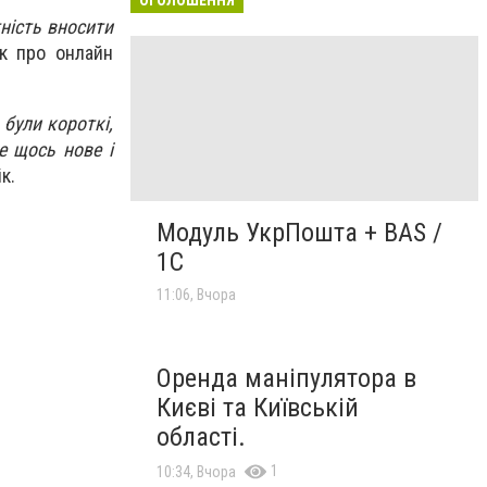
ність вносити
ик про онлайн
 були короткі,
е щось нове і
к.
Модуль УкрПошта + BAS /
1C
11:06, Вчора
Оренда маніпулятора в
Києві та Київській
області.
1
10:34, Вчора