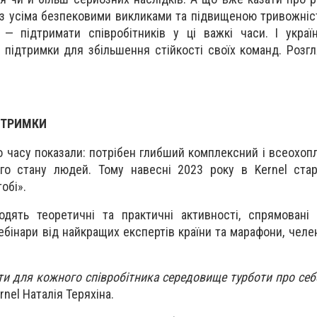
 з усіма безпековими викликами та підвищеною тривожні
ї — підтримати співробітників у ці важкі часи. І україн
підтримки для збільшення стійкості своїх команд. Розг
ДТРИМКИ
о часу показали: потрібен глибший комплексний і всеохоп
го стану людей. Тому навесні 2023 року в Kernel стар
обі».
дять теоретичні та практичні активності, спрямовані 
ебінари від найкращих експертів країни та марафони, челе
ти для кожного співробітника середовище турботи про себ
nel Наталія Теряхіна.