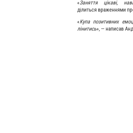
«
Заняття цікаві, на
ділиться враженнями про
«
Купа позитивних емоц
лінитись
», — написав Ан