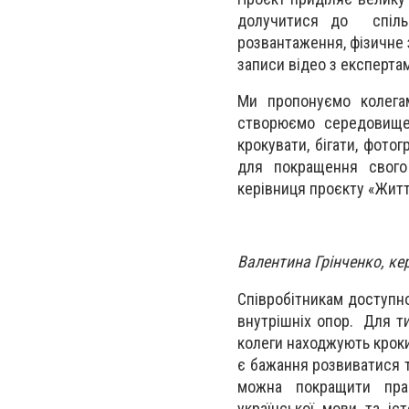
долучитися до спільн
розвантаження, фізичне 
записи відео з експерта
Ми пропонуємо колега
створюємо середовище,
крокувати, бігати, фото
для покращення свого
керівниця проєкту «Життє
Валентина Грінченко, кер
Співробітникам доступно
внутрішніх опор. Для ти
колеги находжують кроки в
є бажання розвиватися т
можна покращити прак
української мови та іст