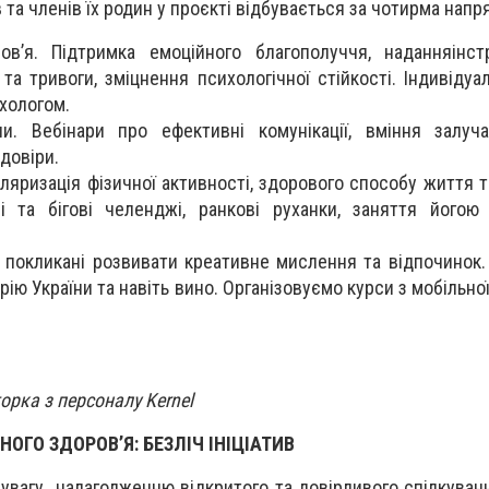
 та членів їх родин у проєкті відбувається за чотирма напр
ов’я. Підтримка емоційного благополуччя, наданняінс
а тривоги, зміцнення психологічної стійкості. Індивідуал
хологом.
ни. Вебінари про ефективні комунікації, вміння залуч
довіри.
ляризація фізичної активності, здорового способу життя т
ві та бігові челенджі, ранкові руханки, заняття його
, покликані розвивати креативне мислення та відпочинок.
рію України та навіть вино. Організовуємо курси з мобільної
орка з персоналу Kernel
ГО ЗДОРОВ’Я: БЕЗЛІЧ ІНІЦІАТИВ
 увагу налагодженню відкритого та довірливого спілкуван