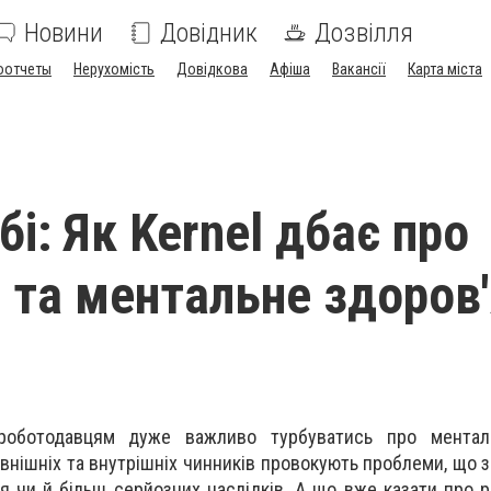
Новини
Довідник
Дозвілля
оотчеты
Нерухомість
Довідкова
Афіша
Вакансії
Карта міста
бі: Як Kernel дбає про
 та ментальне здоров
роботодавцям дуже важливо турбуватись про ментал
зовнішніх та внутрішніх чинників провокують проблеми, що
я чи й більш серйозних наслідків. А що вже казати про р