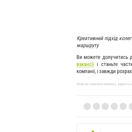
Креативний підхід коле
маршруту
Ви можете долучитись до
вакансії
і станьте част
компанії, і завжди розра
Якщо ви помітили помилку, виділіть нео