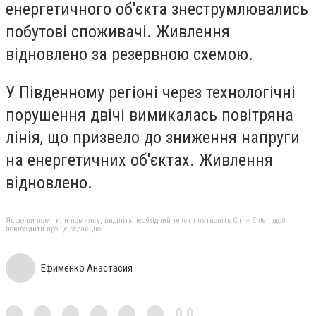
енергетичного об'єкта знеструмлювались
побутові споживачі. Живлення
відновлено за резервною схемою.
У Південному регіоні через технологічні
порушення двічі вимикалась повітряна
лінія, що призвело до зниження напруги
на енергетичних об'єктах. Живлення
відновлено.
Якщо ви помітили помилку, виділіть необхідний текст і натисніть Ctrl + Enter, щоб
повідомити про це редакцію
Ефименко Анастасия
0,0