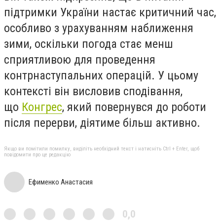
підтримки України настає критичний час,
особливо з урахуванням наближення
зими, оскільки погода стає менш
сприятливою для проведення
контрнаступальних операцій. У цьому
контексті він висловив сподівання,
що
Конгрес
, який повернувся до роботи
після перерви, діятиме більш активно.
Якщо ви помітили помилку, виділіть необхідний текст і натисніть Ctrl + Enter, щоб
повідомити про це редакцію
Ефименко Анастасия
0,0