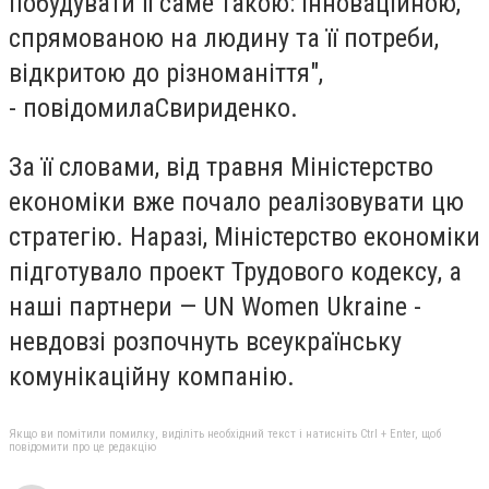
побудувати її саме такою: інноваційною,
спрямованою на людину та її потреби,
відкритою до різноманіття",
- повідомилаСвириденко.
За її словами, від травня Міністерство
економіки вже почало реалізовувати цю
стратегію. Наразі, Міністерство економіки
підготувало проект Трудового кодексу, а
наші партнери — UN Women Ukraine -
невдовзі розпочнуть всеукраїнську
комунікаційну компанію.
Якщо ви помітили помилку, виділіть необхідний текст і натисніть Ctrl + Enter, щоб
повідомити про це редакцію