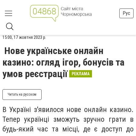
Рус
15:00, 17 жовтня 2023 р.
Нове українське онлайн
казино: огляд ігор, бонусів та
умов реєстрації
РЕКЛАМА
Читать на русском
В Україні з'явилося нове онлайн казино.
Тепер українці зможуть зручно грати в
будь-який час та місці, де є доступ до