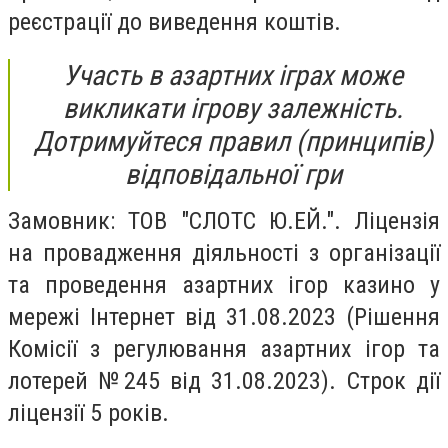
реєстрації до виведення коштів.
Участь в азартних іграх може
викликати ігрову залежність.
Дотримуйтеся правил (принципів)
відповідальної гри
Замовник: ТОВ "СЛОТС Ю.ЕЙ.". Ліцензія
на провадження діяльності з організації
та проведення азартних ігор казино у
мережі Інтернет від 31.08.2023 (Рішення
Комісії з регулювання азартних ігор та
лотерей №245 від 31.08.2023). Строк дії
ліцензії 5 років.