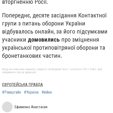
вторгненню Росії.
Попереднє, десяте засідання Контактної
групи з питань оборони України
відбувалось онлайн, за його підсумками
учасники
домовились
про зміцнення
української протиповітряної оборони та
бронетанкових частин.
Якщо ви помітили помилку, виділіть необхідний текст і натисніть Ctrl + Enter, щоб
повідомити про це редакцію
ЄВРОПЕЙСЬКА ПРАВДА
#Рамштайн
#Україна
#війна
Ефименко Анастасия