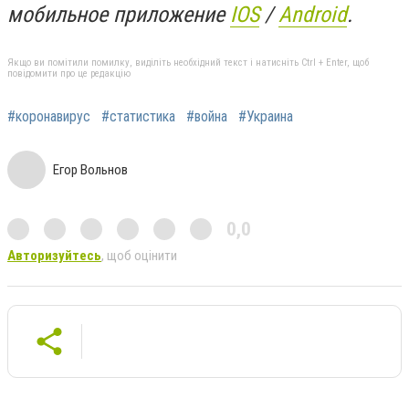
мобильное приложение
IOS
/
An
d
roid
.
Якщо ви помітили помилку, виділіть необхідний текст і натисніть Ctrl + Enter, щоб
повідомити про це редакцію
#коронавирус
#статистика
#война
#Украина
Егор Вольнов
0,0
Авторизуйтесь
, щоб оцінити