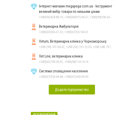
Інтернет-магазин megapega.com.ua - Інструмент
великий вибір товара по низьким цінам
+380(93)424-80-19, +380(68)915-06-37, +380(99)306-36-14
Ветеринарна Амбулаторія
+380(63)036-31-23, +380(67)557-60-41
Vetum, Ветеринарна клініка у Чорноморську
+380 (99) 551-00-32, +380 (63) 131-12-35, +380 (48) 737-69-48, +380 (66) 784-33-31
Vet Line, ветеринарна клініка
+380(63)790-55-41, +380(98)114-15-16
Система сповіщення населення
+380(67)350-44-68, +380(67)340-49-59
Додати підприємство
ОГОЛОШЕННЯ