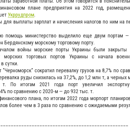
латы заработной платы. Об этом говорится в пояснитель
финансовом плане предприятия на 2022 год, размещен
ишет
Укррудпром
.
 для выплаты зарплат и начисления налогов по ним на п
ую помощь министерство выделило еще двум портам — 
рн Бердянскому морскому торговому порту.
началом войны морские порты Украины были закрыты 
от морских торговых портов Украины с начала воен
 в сутки.
т "Черноморск" сократил перевалку грузов на 8,7% по сра
Перевалка руды снизилась на 37,2%, до 1,2 млн т, а черных
. т. По итогам 2021 года порт увеличил экспортну
4% по сравнению с 2020-м — до 932 тыс. т.
 финансового плана, по итогам 2022 года морпорт планиро
лов более чем в 3 раза по сравнению с ожидаемыми резу
__________________________________________________