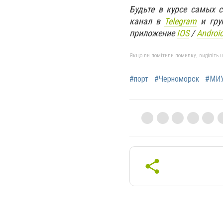
Будьте в курсе самых 
канал в
Telegram
и гру
приложение
IOS
/
An
d
roi
Якщо ви помітили помилку, виділіть нео
#порт
#Черноморск
#МИ