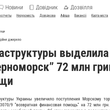
Новини
Довідник
Дозвілля
оотчеты
Нерухомість
Довідкова
Афіша
Вакансії
Карта міста
мощи
дійне джерело
аструктуры выделила
ерноморск” 72 млн гри
щи
руктуры Украины увеличило поступления Морскому тор
3070/9 "возвратная финансовая помощь" на 72 млн грн