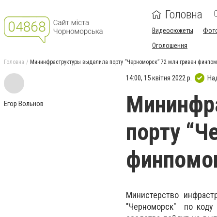
Головна
Видеосюжеты
Фот
Оголошення
Головна
Мининфраструктуры выделила порту “Черноморск” 72 млн гривен финпо
14:00, 15 квітня 2022 р.
На
Мининфр
Егор Вольнов
порту “Ч
финпомо
Министерство инфраст
"Черноморск" по коду 