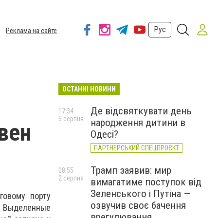
Рус
Реклама на сайте
ОСТАННІ НОВИНИ
Де відсвяткувати день
17:34
5 серпня
народження дитини в
вен
Одесі?
ПАРТНЕРСЬКИЙ СПЕЦПРОЄКТ
Трамп заявив: мир
08:55
2 серпня
вимагатиме поступок від
Зеленського і Путіна —
говому порту
озвучив своє бачення
. Выделенные
врегулювання