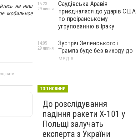
Саудівська Аравія
15:23
йтесь на наш
29 липня
приєдналася до ударів США
ое мобильное
по проіранському
угрупованню в Іраку
Зустріч Зеленського і
14:05
29 липня
Трампа буде без виходу до
медіа
 оцінити
ТОП НОВИНИ
До розслідування
падіння ракети Х-101 у
Польщі залучать
експерта з України