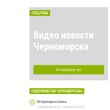
СПЕЦТЕМА
Видео новости
Черноморска
Всі матеріали тут
ПІДПРИЄМСТВА ЧОРНОМОРСЬКА
Ветеринарна клініка
+380(96)406-94-57, +380(50)045-35-65