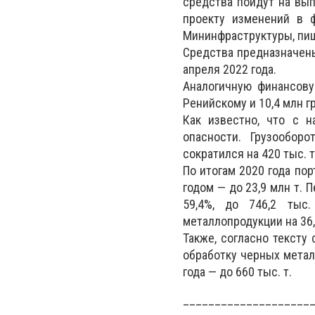
средства пойдут на вып
проекту изменений в 
Мининфраструктуры, п
Средства предназначены
апреля 2022 года.
Аналогичную финансов
Ренийскому и 10,4 млн г
Как известно, что с 
опасности. Грузообор
сократился на 420 тыс. т
По итогам 2020 года пор
годом — до 23,9 млн т. 
59,4%, до 746,2 тыс
металлопродукции на 36,
Также, согласно тексту
обработку черных метал
года — до 660 тыс. т.
____________________