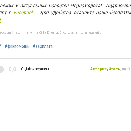
свежих и актуальных новостей Черноморска! Подписыва
ппу в
Facebook.
Для удобства скачайте наше бесплатн
d
.
бхідний текст і натисніть Ctrl + Enter, щоб повідомити про це редакцію
У
#финпомощь
#зарплата
0,0
Оцініть першим
Авторизуйтесь
, щоб