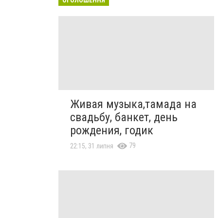
Живая музыка,тамада на
свадьбу, банкет, день
рождения, годик
79
22:15, 31 липня