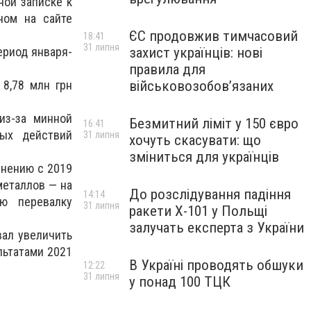
ной записке к
ном на сайте
ЄС продовжив тимчасовий
18:41
31 липня
ериод января-
захист українців: нові
правила для
8,78 млн грн
військовозобов’язаних
из-за минной
Безмитний ліміт у 150 євро
16:41
ных действий
31 липня
хочуть скасувати: що
зміниться для українців
внению с 2019
 металлов — на
До розслідування падіння
14:14
ю перевалку
31 липня
ракети Х-101 у Польщі
залучать експерта з України
вал увеличить
льтатами 2021
В Україні проводять обшуки
12:22
31 липня
у понад 100 ТЦК