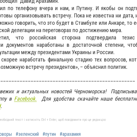
 сообщил Давид Арахамия.
ил по телефону вчера и нам, и Путину. И якобы он подт
овы организовывать встречу. Пока не известна ни дата, н
жно говорить, что это будет в Стамбуле или Анкаре, то ес
ской делегации на переговорах по достижению мира.
тил, что российская сторона подтвердила тезис
и документов наработаны в достаточной степени, что
льтации между президентами Украины и России.
– скорее наработать финальную стадию тех вопросов, к
 возможную встречу президентов», – объяснил политик.
__________________________________________________
свежих и актуальных новостей Черноморска! Подписыва
ппу в
Facebook.
Для удобства скачайте наше бесплатн
d
.
бхідний текст і натисніть Ctrl + Enter, щоб повідомити про це редакцію
оворы
#зеленский
#путин
#арахамия