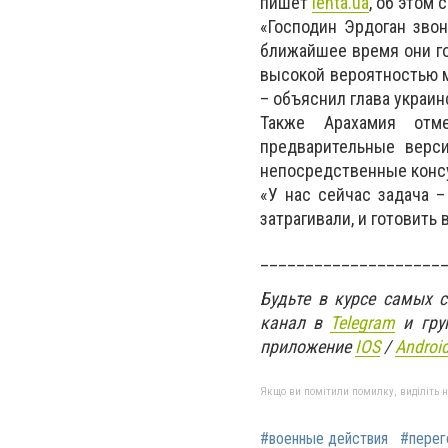
пишет
lenta.ua
, об этом
«Господин Эрдоган звон
ближайшее время они гот
высокой вероятностью мо
– объяснил глава украин
Также Арахамия отме
предварительные верси
непосредственные консу
«У нас сейчас задача 
затрагивали, и готовить
____________________
Будьте в курсе самых 
канал в
Telegram
и гру
приложение
IOS
/
An
d
roi
Якщо ви помітили помилку, виділіть нео
#военные действия
#перег