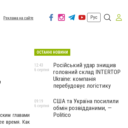
Рус
Реклама на сайте
ОСТАННІ НОВИНИ
Російський удар знищив
12:43
6 серпня
головний склад INTERTOP
,
Ukraine: компанія
перебудовує логістику
США та Україна посилили
09:19
6 серпня
обмін розвідданими, —
Politico
ским главами
ее время. Как