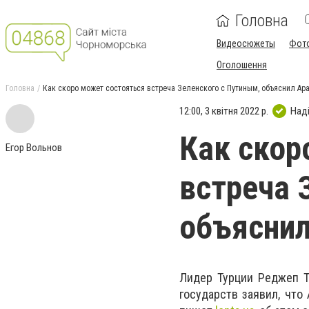
Головна
Видеосюжеты
Фот
Оголошення
Головна
Как скоро может состояться встреча Зеленского с Путиным, объяснил Ар
12:00, 3 квітня 2022 р.
Над
Как скор
Егор Вольнов
встреча 
объясни
Лидер Турции Реджеп Т
государств заявил, что