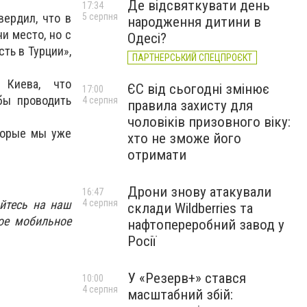
Де відсвяткувати день
17:34
вердил, что в
5 серпня
народження дитини в
и место, но с
Одесі?
ть в Турции»,
ПАРТНЕРСЬКИЙ СПЕЦПРОЄКТ
 Киева, что
ЄС від сьогодні змінює
17:00
бы проводить
4 серпня
правила захисту для
чоловіків призовного віку:
оторые мы уже
хто не зможе його
отримати
Дрони знову атакували
16:47
4 серпня
йтесь на наш
склади Wildberries та
ое мобильное
нафтопереробний завод у
Росії
У «Резерв+» стався
10:00
4 серпня
масштабний збій: