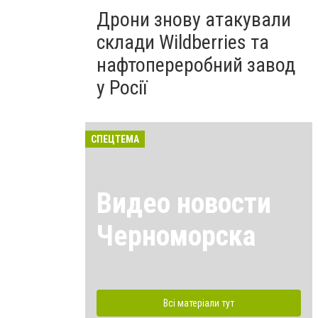
Дрони знову атакували
склади Wildberries та
нафтопереробний завод
у Росії
СПЕЦТЕМА
Видео новости
Черноморска
Всі матеріали тут