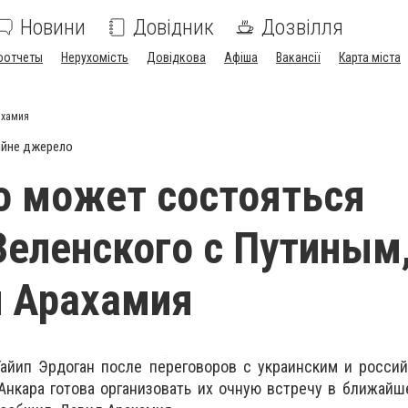
Новини
Довідник
Дозвілля
оотчеты
Нерухомість
Довідкова
Афіша
Вакансії
Карта міста
ахамия
ійне джерело
о может состояться
Зеленского с Путиным
л Арахамия
айип Эрдоган после переговоров с украинским и россий
 Анкара готова организовать их очную встречу в ближайш