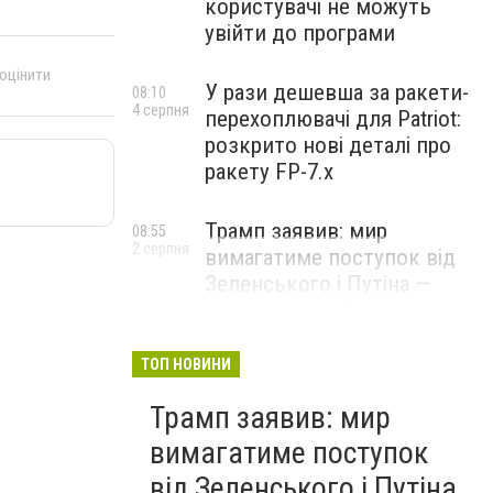
користувачі не можуть
увійти до програми
 оцінити
У рази дешевша за ракети-
08:10
4 серпня
перехоплювачі для Patriot:
розкрито нові деталі про
ракету FP-7.x
Трамп заявив: мир
08:55
2 серпня
вимагатиме поступок від
Зеленського і Путіна —
озвучив своє бачення
врегулювання
ТОП НОВИНИ
Трамп заявив: мир
вимагатиме поступок
від Зеленського і Путіна