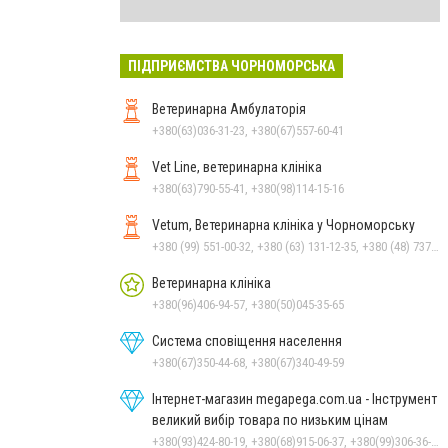
ПІДПРИЄМСТВА ЧОРНОМОРСЬКА
Ветеринарна Амбулаторія
+380(63)036-31-23, +380(67)557-60-41
Vet Line, ветеринарна клініка
+380(63)790-55-41, +380(98)114-15-16
Vetum, Ветеринарна клініка у Чорноморську
+380 (99) 551-00-32, +380 (63) 131-12-35, +380 (48) 737-69-48, +380 (66) 784-33-31
Ветеринарна клініка
+380(96)406-94-57, +380(50)045-35-65
Система сповіщення населення
+380(67)350-44-68, +380(67)340-49-59
Інтернет-магазин megapega.com.ua - Інструмент
великий вибір товара по низьким цінам
+380(93)424-80-19, +380(68)915-06-37, +380(99)306-36-14