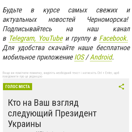
Будьте в курсе самых свежих и
актуальных новостей Черноморска!
Подписывайтесь на наш канал
в
Telegram,
YouTube
и группу в
Facebook.
Для удобства скачайте наше бесплатное
мобильное приложение
IOS
/
An
d
roid
.
Якщо ви помітили помилку, виділіть необхідний текст і натисніть Ctrl + Enter, щоб
повідомити про це редакцію
ГОЛОС МІСТА
Кто на Ваш взгляд
следующий Президент
Украины