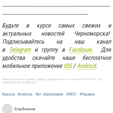
_______________________________________
_______________________________
Будьте в курсе самых свежих и
актуальных новостей Черноморска!
Подписывайтесь на наш канал
в
Telegram
и группу в
Facebook.
Для
удобства скачайте наше бесплатное
мобильное приложение
IOS
/
An
d
roid
.
Якщо ви помітили помилку, виділіть необхідний текст і натисніть Ctrl + Enter, щоб
повідомити про це редакцію
#школа
#учитель
#ит-образование
#МОН
#Украина
Егор Вольнов