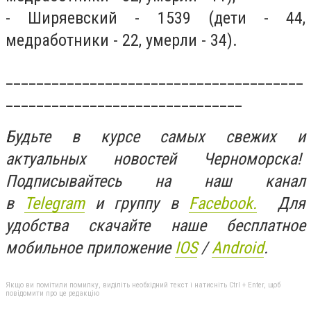
- Ширяевский - 1539 (дети - 44,
медработники - 22, умерли - 34).
_______________________________________
_______________________________
Будьте в курсе самых свежих и
актуальных новостей Черноморска!
Подписывайтесь на наш канал
в
Telegram
и группу в
Facebook.
Для
удобства скачайте наше бесплатное
мобильное приложение
IOS
/
An
d
roid
.
Якщо ви помітили помилку, виділіть необхідний текст і натисніть Ctrl + Enter, щоб
повідомити про це редакцію