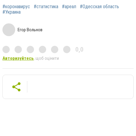
#коронавирус
#статистика
#ареал
#Одесская область
#Украина
Егор Вольнов
0,0
Авторизуйтесь
, щоб оцінити