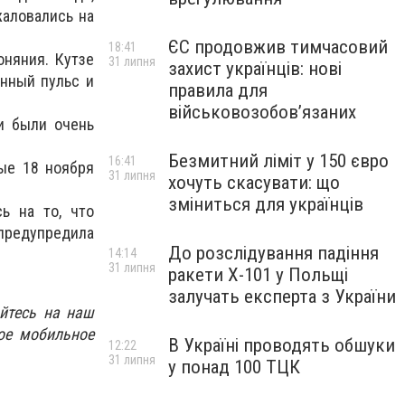
жаловались на
ЄС продовжив тимчасовий
18:41
оняния. Кутзе
31 липня
захист українців: нові
енный пульс и
правила для
військовозобов’язаних
и были очень
Безмитний ліміт у 150 євро
16:41
ые 18 ноября
31 липня
хочуть скасувати: що
зміниться для українців
ь на то, что
 предупредила
До розслідування падіння
14:14
31 липня
ракети Х-101 у Польщі
залучать експерта з України
йтесь на наш
ое мобильное
В Україні проводять обшуки
12:22
31 липня
у понад 100 ТЦК