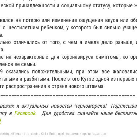
еской принадлежности и социальному статусу, которые 
овался на потерю или изменение ощущения вкуса или об
й с шестилетним ребенком, у которого был сильно учащ
а.
льно отличались от того, с чем я имела дело раньше, 
а.
ие на нехарактерные для коронавируса симптомы, котор
ленов ее семьи.
9 оказались положительными, при этом все жаловалис
сталыми и разбитыми. После этого Кутзе одной из первых
ти распространения в стране нового штамма.
__________________________________________________
свежих и актуальных новостей Черноморска! Подписыва
ппу в
Facebook.
Для удобства скачайте наше бесплатн
d
.
бхідний текст і натисніть Ctrl + Enter, щоб повідомити про це редакцію