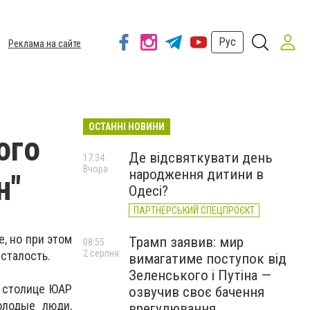
Рус
Реклама на сайте
ОСТАННІ НОВИНИ
ого
Де відсвяткувати день
17:34
Вчора
народження дитини в
н"
Одесі?
ПАРТНЕРСЬКИЙ СПЕЦПРОЄКТ
, но при этом
Трамп заявив: мир
08:55
2 серпня
сталость.
вимагатиме поступок від
Зеленського і Путіна —
в столице ЮАР
озвучив своє бачення
олодые люди,
врегулювання