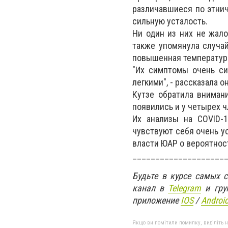
различавшиеся по этнич
сильную усталость.
Ни один из них не жал
также упомянула случа
повышенная температур
"Их симптомы очень си
легкими", - рассказала он
Кутзе обратила вниман
появились и у четырех ч
Их анализы на COVID-1
чувствуют себя очень у
власти ЮАР о вероятнос
____________________
Будьте в курсе самых 
канал в
Telegram
и гру
приложение
IOS
/
An
d
roi
Якщо ви помітили помилку, виділіть нео