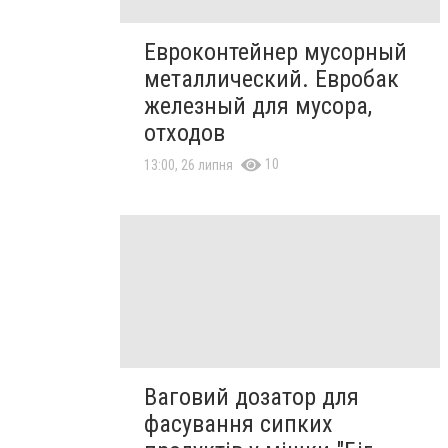
Евроконтейнер мусорный
металлический. Евробак
железный для мусора,
отходов
10
13:00, 26 липня
Ваговий дозатор для
фасування сипких