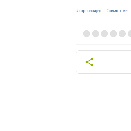
#коронавирус
#симптомы