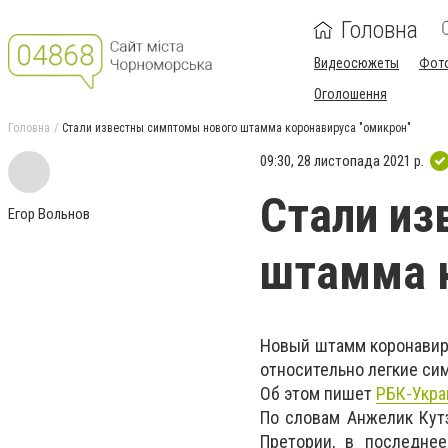
Головна
Видеосюжеты
Фот
Оголошення
Головна
Стали известны симптомы нового штамма коронавируса "омикрон"
09:30, 28 листопада 2021 р.
Стали из
Егор Вольнов
штамма к
Новый штамм коронавиру
относительно легкие си
Об этом пишет
РБК-Укра
По словам Анжелик Кут
Претории, в последне