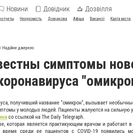
Новини
Довідник
Дозвілля
оотчеты
Нерухомість
Довідкова
Афіша
Вакансії
Карта міста
Надійне джерело
вестны симптомы нов
оронавируса "омикро
са, получивший название "омикрон", вызывает необычные
мптомы у молодых людей. Пациенты жалуются на сильную у
ина
со ссылкой на The Daily Telegraph.
зе, которая является практикующим врачом и работает 
е время среди ее пациентов с COVID-19 появились м