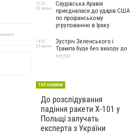
Саудівська Аравія
15:23
29 липня
приєдналася до ударів США
по проіранському
угрупованню в Іраку
 оцінити
Зустріч Зеленського і
14:05
29 липня
Трампа буде без виходу до
медіа
ТОП НОВИНИ
До розслідування
падіння ракети Х-101 у
Польщі залучать
експерта з України