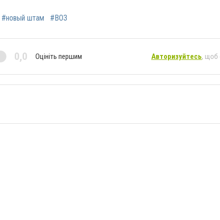
#новый штам
#ВОЗ
0,0
Оцініть першим
Авторизуйтесь
, щоб