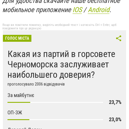
Для удобства скачайте наше бесплатное
мобильное приложение
IOS
/
An
d
roid
.
Якщо ви помітили помилку, виділіть необхідний текст і натисніть Ctrl + Enter, щоб
повідомити про це редакцію
ГОЛОС МІСТА
Какая из партий в горсовете
Черноморска заслуживает
наибольшего доверия?
проголосувало 2006 відвідувачів
За майбутнє
23,7%
ОП-ЗЖ
23,0%