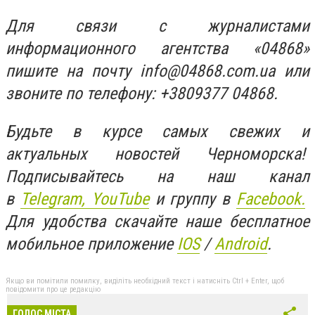
Для связи с журналистами
информационного агентства «04868»
пишите на почту
info@04868.com.ua
или
звоните по телефону: +3809377 04868.
Будьте в курсе самых свежих и
актуальных новостей Черноморска!
Подписывайтесь на наш канал
в
Telegram,
YouTube
и группу в
Facebook.
Для удобства скачайте наше бесплатное
мобильное приложение
IOS
/
An
d
roid
.
Якщо ви помітили помилку, виділіть необхідний текст і натисніть Ctrl + Enter, щоб
повідомити про це редакцію
ГОЛОС МІСТА