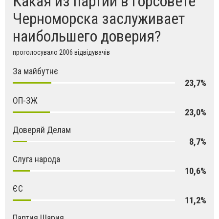
Какая из партий в горсовете
Черноморска заслуживает
наибольшего доверия?
проголосувало 2006 відвідувачів
За майбутнє
23,7%
ОП-ЗЖ
23,0%
Доверяй Делам
8,7%
Слуга народа
10,6%
ЄС
11,2%
Партия Шария