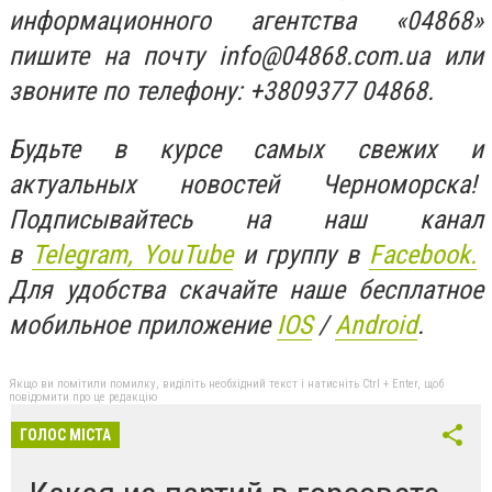
информационного агентства «04868»
пишите на почту
info@04868.com.ua
или
звоните по телефону: +3809377 04868.
Будьте в курсе самых свежих и
актуальных новостей Черноморска!
Подписывайтесь на наш канал
в
Telegram,
YouTube
и группу в
Facebook.
Для удобства скачайте наше бесплатное
мобильное приложение
IOS
/
An
d
roid
.
Якщо ви помітили помилку, виділіть необхідний текст і натисніть Ctrl + Enter, щоб
повідомити про це редакцію
ГОЛОС МІСТА