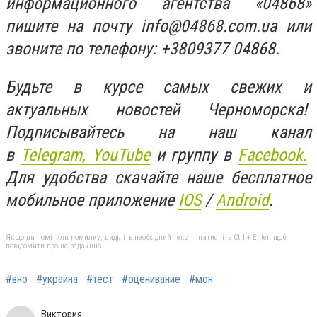
информационного агентства «04868»
пишите на почту
info@04868.com.ua
или
звоните по телефону: +3809377 04868.
Будьте в курсе самых свежих и
актуальных новостей Черноморска!
Подписывайтесь на наш канал
в
Telegram,
YouTube
и группу в
Facebook.
Для удобства скачайте наше бесплатное
мобильное приложение
IOS
/
An
d
roid
.
Якщо ви помітили помилку, виділіть необхідний текст і натисніть Ctrl + Enter, щоб
повідомити про це редакцію
#вно
#украина
#тест
#оценивание
#мон
Виктория